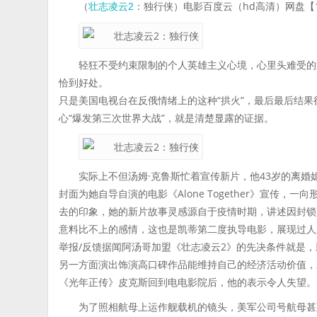
（
：独行侠）电影百度云（hd高清）网盘【1
壮志凌云2
轻狂不受约束限制的个人英雄主义心境，心里头难受的
恰到好处。
只是美国电视台在反俄情绪上的这种“拱火”，最后最后结果
心“爆发第三次世界大战”，就是清楚显露的证据。
实际上不但汤姆·克鲁斯忙着宣传新片，他43岁的离婚媳
封面为她自导自演的电影《Alone Together》宣传
去的印象，她的新片故事灵感源自于疫情时期，讲述因封锁
意料比不上的感情，这也是凯蒂第二度执导电影，展现过人
举报/反馈据闻阿汤哥加盟《壮志凌云2》的先决条件就是
另一方面演出饰演高口碑作品能维持自己的经济活动价值，
《光年正传》皮克斯回到电电影院后，他的表示令人失望。
为了照相航母上运作舰载机的镜头，美军公司号航母甚