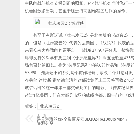
中队的战斗机会支援剧组的照相。F14战斗机会当时飞行一
机会回数多出动，甚至于还进行高困难程度动作的操作。
甚至于有影迷说《壮志凌云2》是北美版的《战狼2》
的，但是《壮志凌云2》代表的是美国，《战狼2》代表的
来看众占大多数的购票平台，《战狼2》9.7评分儿，都快
环球发行的科学梦想巨制《侏罗纪世界3》周五被砍至423
场售票处第四名。作为“侏罗纪系列”的第6部作品和《侏罗
53.3%，走势还不如系列两部前作稳健，放映半个月总计剧场
布莱丝·达拉斯·霍华德主演的这部续集周末三天将再收27
成讲话时的这一年第三部突破此关口的电影。《侏罗纪世界
超过1亿美圆，但在大部分市场的成绩也都比四年前的《侏
标签：
壮志凌云2
上一篇：
遇见璀璨的你-全集百度云BD1024p/1080p/Mp4」
资源分享