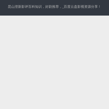
昆山澄新影评百科知识，好剧推荐，_百度云盘影视资源分享！