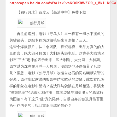
https://pan.baidu.com/s/Ya1sk9vsKO0K9WZO0_r_5k1LK9Ca
【独行月球】百度云【高清中字】免费下载
再往前追溯，电影《守岛人》里一样有一组水下援救的
关键镜头，剧组专程为这组镜头来青岛拍了三天。
这些个爆款影片，从主创团队、投资规模、出品方真的的力
量而言，绝大部分数属于大制造头部电影。这也是大陆地区
影市“三大”定律的表示出来，即大制造、大公司、大档期。
原本以为沈腾在月球一人独居，没想到他还偷偷养了只袋
鼠？据悉，电影《独行月球》改编自赵石的同名幽默诙谐的
银幕，原作幽默诙谐的银幕中结实憨萌的袋鼠，此次将以怎
样的形象在电影中登场？当沈腾与袋鼠在月球相遇，将演出
“腾慈鼠孝”的温馨互相作用，或者袋鼠早期驯服人的总称行
为图鉴？有了这只“猛”宠的陪伴，自暴自弃的独孤月能否重
拾生存的勇气，找回重返地球的信心？