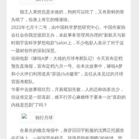
猫主人果然也是水做的，狗肉可以吃了，又有新鲜的骨
头啃了，你身上有它的唾液味。
2022年七月十二号，由中国科学梦想研究中心、中国作家协
会社会你我交接部主办，未处事务管理局办理的“新航天与新
时期宇宙科学梦想电影”salon上，不少电影人表示了对于这
一题材创作的深刻深思。
动画电影《哆啦A梦：大雄的月球考察队记》今天宣布定档
预告及海报，宣布定档六月一号。在本次故事中，哆啦A梦
和小火伴们利用道具“异说club徽章”，去往从未见过的月球
背面考察队。
乍看中去故事很壮烈，月盾规划失败，人的总称凶多吉少，
但这肯定是一部喜剧，难不行开心麻糖终于要来一次“喜剧的
内核是悲剧”了吗？
在暴光的概念海报中，身穿旧旧宇航服的沈腾正托腮坐
在石块上，一副深思的样子，环境是朗奔涠晒的地球。固