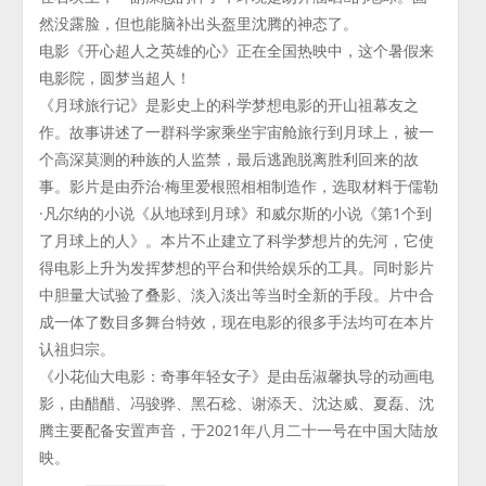
然没露脸，但也能脑补出头盔里沈腾的神态了。
电影《开心超人之英雄的心》正在全国热映中，这个暑假来
电影院，圆梦当超人！
《月球旅行记》是影史上的科学梦想电影的开山祖幕友之
作。故事讲述了一群科学家乘坐宇宙舱旅行到月球上，被一
个高深莫测的种族的人监禁，最后逃跑脱离胜利回来的故
事。影片是由乔治·梅里爱根照相相制造作，选取材料于儒勒
·凡尔纳的小说《从地球到月球》和威尔斯的小说《第1个到
了月球上的人》。本片不止建立了科学梦想片的先河，它使
得电影上升为发挥梦想的平台和供给娱乐的工具。同时影片
中胆量大试验了叠影、淡入淡出等当时全新的手段。片中合
成一体了数目多舞台特效，现在电影的很多手法均可在本片
认祖归宗。
《小花仙大电影：奇事年轻女子》是由岳淑馨执导的动画电
影，由醋醋、冯骏骅、黑石稔、谢添天、沈达威、夏磊、沈
腾主要配备安置声音，于2021年八月二十一号在中国大陆放
映。