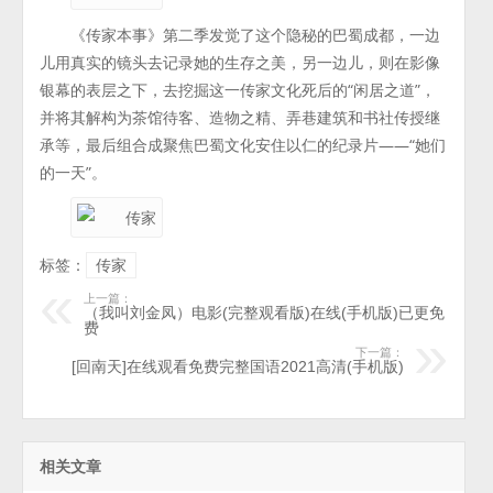
《传家本事》第二季发觉了这个隐秘的巴蜀成都，一边
儿用真实的镜头去记录她的生存之美，另一边儿，则在影像
银幕的表层之下，去挖掘这一传家文化死后的“闲居之道”，
并将其解构为茶馆待客、造物之精、弄巷建筑和书社传授继
承等，最后组合成聚焦巴蜀文化安住以仁的纪录片——“她们
的一天”。
标签：
传家
上一篇：
（我叫刘金凤）电影(完整观看版)在线(手机版)已更免
费
下一篇：
[回南天]在线观看免费完整国语2021高清(手机版)
相关文章