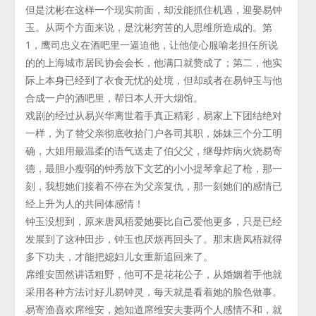
但是沈彬在这样一个现实前面，却没能抓住机遇，迎娶易钟
玉。从两个方面来说，是沈彬穷苦的人思维所造成的。第
1，鹰司忠义在酒吧里一逼迫他，让他使心服喻老担任所说
的的上海城市居民协会会长，他满口就赞成了；第二，他实
际上本身已经到了衣食无忧的处境，但却或者在易钟玉与他
合成一户的酒吧里，帮日本人开大烟馆。
戏剧的经过从易兴华离世着手真正精彩，易家上下团结绝对
一样，为了替父亲彻底收拾门户各司其职，姊妹三个分工明
确，大姐用最温柔的语气送走了伯父父，继母炸病火烧易寄
德，最胆小瘦弱的钟秀放下文艺的小小提琴拿起了枪，那一
刻，我想她们接着不停在为父亲复仇，那一刻她们的感情已
经上升为人的共同体感情！
钟玉没想到，原来唐凤梧爱她要比自己爱他更多，只是已经
发展到了这种田步，钟玉也厌烦再回头了。那末唐凤梧就得
多下功夫，才能把媳妇儿女重新追回来了。
席维安固然讲话粗野，他可不是花花公子，从婚姻着手他就
采用各种方法讨好儿易钟灵，每天就是看着她的脸色做事。
易寄渔喜欢席维安，她知道席维安夫妻两个人感情不和，就