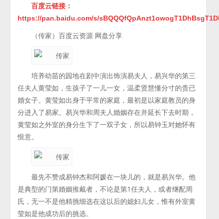
百度云链接
：
https://pan.baidu.com/s/sBQQQfQpAnzt1owogT1DhBsgT1
（传家）百度云资源 网盘分享
培养幼苗的园地在剧中演出饰演易夫人，易兴华的第三
任夫人黄莹如，生孩子了一儿一女，温柔贤慧懂分寸的贵已
婚女子。黄莹如出身于平常的家庭，最初是以家庭教员的身
分进入了易家。易兴华和周夫人婚姻存在并延长下去时期，
黄莹如之外室的身分生下了一双子女，所以易钟玉对她怀有
恨意。
最先不赞成易钟杰和阿媛在一块儿的，就是易兴华。他
是典型的门第婚姻推戴者，不论是第1任夫人，或者继配周
氏，无一不是他精挑细选在这以后的媳妇儿女，惟有外室黄
莹如是他成功后的挑选。