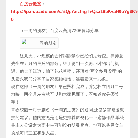
百度云链接
：
https://pan.baidu.com/s/BQpAnzthgTvQsa165KvaH0uYg9K9
0
（一周的朋友）百度云高清720P资源分享
这几天，小规模的去掉消除禁令已经初见端倪。律师夏
先生在五月的最后的部分，终于得到一次两小时的出门机
遇。他去了江边，拍了花花草率，还顶着“两个多月没理”的
头发跟我们分享了居家感触领悟，连着发来十几条。
现在这部《一周的朋友》早已照相完成，并定档在四月二号
放映，两个月左右就可以和大家见面了，不知道你是否希
望！
青春校园一对于剧名《一周的朋友》的疑问,还是@雪城漫教
授的建议。他的意见是还是更推荐影视化一下这部作品,单纯
将主人公设定为高中生可能没有明显卖点。也可以将男女主
换成海绵宝宝和派大星。