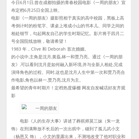
今日6月1日,曾在成都拍摄的青春校园电影《一周的朋友》宣
布定档6月25日全国上映。
电影《一周的朋友》摄影照相于真实的高中校园，黑板上高
考倒计时的粉笔字、课桌上堆成小山的书本儿、同学之间的
相处细节，勾起网友自己的学生时期记忆。影片将于四月二
号全国院线放映，敬请希望！
1983 年，Clive 和 Deborah 首次婚姻。
的小说中,主角是沈月,黄磊,林一和贾乃亮。通过《一周的朋
友》,可以看到沈月是如何融入新环境,并与全新人相处,完成
演绎角色的过程。同时,这也是沈月人生中第一次和贾乃亮合
作电影,角色以林一,贾乃亮,沈月为主。
最希望的青年时期片！定档热度爆棚 网友自发喊话好友齐观
影
电影《人的生存大事》讲述了葬殡师莫三妹（朱一龙
饰）在刑满释放不长后的一次出殡中，碰到了孤儿武小文
（杨恩又 饰），小文的显露出来，不测地改变了他对职业和