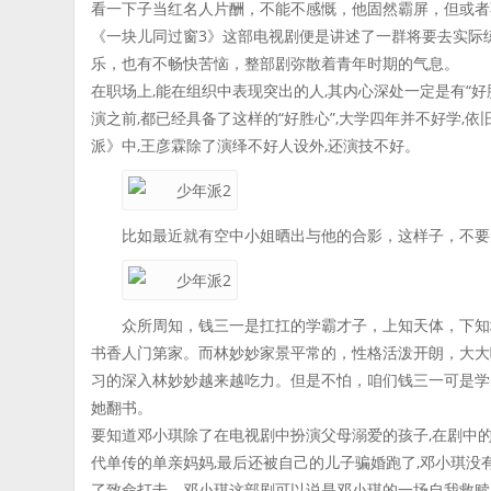
看一下子当红名人片酬，不能不感慨，他固然霸屏，但或者不"火"
《一块儿同过窗3》这部电视剧便是讲述了一群将要去实际
乐，也有不畅快苦恼，整部剧弥散着青年时期的气息。
在职场上,能在组织中表现突出的人,其内心深处一定是有“好胜
演之前,都已经具备了这样的“好胜心”,大学四年并不好学,
派》中,王彦霖除了演绎不好人设外,还演技不好。
比如最近就有空中小姐晒出与他的合影，这样子，不要
众所周知，钱三一是扛扛的学霸才子，上知天体，下知
书香人门第家。而林妙妙家景平常的，性格活泼开朗，大大
习的深入林妙妙越来越吃力。但是不怕，咱们钱三一可是学
她翻书。
要知道邓小琪除了在电视剧中扮演父母溺爱的孩子,在剧中的
代单传的单亲妈妈,最后还被自己的儿子骗婚跑了,邓小琪没
了致命打击。邓小琪这部剧可以说是邓小琪的一场自我救赎,