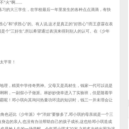
啊......
练习的大三学生，在学校最后一年里发生的各种点点滴滴，有快
心”和“求胜心”的。有人说,这才是真正的“好胜心”!而王彦霖在表
依旧是个“三好生”,所以希望通过表演来得到别人的认可。在《少年
太平常！
地理，精英中学传奇男神。父母又是高材生，钱家一代可以说是
咧咧，一副假小子做派。林妙妙侥幸进入了实验班，但是随着学
霸呢！邓小琪向其询问热量功环流的知识时，钱三一并未理会让
角色还比《少年派》中“洋妞”要惨多了,邓小琪的母亲就是一个三
有身边的亲人,也没有办法帮助自己的孩子成长,这也给邓小琪造成
也是她人生的一场觉醒。今年邓小琪才20岁,之前多次传出因为演