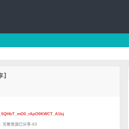
享】
kA1_5QHbT_mO0_rApO0KWCT_A1bj
】完整资源已分享-63