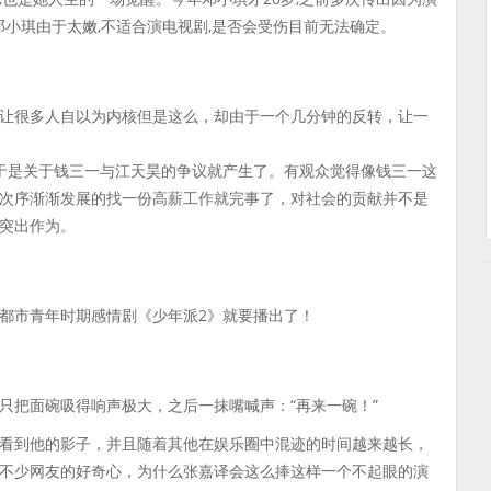
邓小琪由于太嫩,不适合演电视剧,是否会受伤目前无法确定。
让很多人自以为内核但是这么，却由于一个几分钟的反转，让一
于是关于钱三一与江天昊的争议就产生了。有观众觉得像钱三一这
次序渐渐发展的找一份高薪工作就完事了，对社会的贡献并不是
突出作为。
都市青年时期感情剧《少年派2》就要播出了！
只把面碗吸得响声极大，之后一抹嘴喊声：“再来一碗！”
看到他的影子，并且随着其他在娱乐圈中混迹的时间越来越长，
不少网友的好奇心，为什么张嘉译会这么捧这样一个不起眼的演