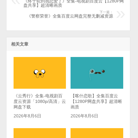
《终于轮到我恋爱了》全集-电视剧百度云【1280P网
盘共享】超清晰画质
下一篇：
《警察荣誉》全集百度云网盘完整无删减资源
相关文章
《云秀行》全集-电视剧百
【喀什恋歌】全集百度云
度云资源「1080p/高清」云
【1280P网盘共享】超清晰
网盘下载
画质
2026年8月6日
2026年8月6日