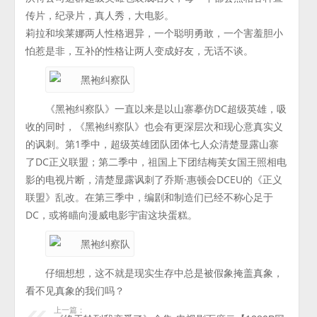
传片，纪录片，真人秀，大电影。
莉拉和埃莱娜两人性格迥异，一个聪明勇敢，一个害羞胆小
怕惹是非，互补的性格让两人变成好友，无话不谈。
《黑袍纠察队》一直以来是以山寨摹仿DC超级英雄，吸
收的同时，《黑袍纠察队》也会有更深层次和现心意真实义
的讽刺。第1季中，超级英雄团队团体七人众清楚显露山寨
了DC正义联盟；第二季中，祖国上下团结梅芙女国王照相电
影的电视片断，清楚显露讽刺了乔斯·惠顿会DCEU的《正义
联盟》乱改。在第三季中，编剧和制造们已经不称心足于
DC，或将瞄向漫威电影宇宙这块蛋糕。
仔细想想，这不就是现实生存中总是被假象掩盖真象，
看不见真象的我们吗？
上一篇：