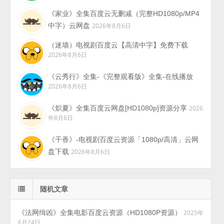
《家业》全集百度云无删减（完整HD1080p/MP4
中字）云网盘
2026年8月6日
（迷墙）电视剧百度云【高清中字】免费下载
2026年8月6日
《云秀行》全集-《完整观看版》全集-在线播放
2026年8月6日
《炽夏》全集百度云网盘[HD1080p]资源分享
2026
年8月6日
《千香》-电视剧百度云资源「1080p/高清」云网
盘下载
2026年8月6日
随机文章
《法网缉凶》全集电影百度云资源（HD1080P资源）
2025年
6月24日