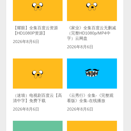
【耀眼】全集百度云资源
《家业》全集百度云无删减
【HD1080P资源】
（完整HD1080p/MP4中
字）云网盘
2026年8月6日
2026年8月6日
（迷墙）电视剧百度云【高
《云秀行》全集-《完整观
清中字】免费下载
看版》全集-在线播放
2026年8月6日
2026年8月6日