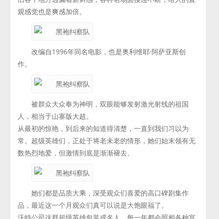
观感觉也是爽感加倍。
改编自1996年同名电影，也是奥利维耶·阿萨亚斯创
作。
被群众大众奉为神明，双眼能够发射激光射线的祖国
人，相当于山寨版大超。
从最初的惊艳，到后来的知道得清楚，一直到我们习以为
常。超级英雄们，正处于将老未老的情形，她们始末领有无
数热烈地爱，但激情到底是渐渐褪去。
她们都是品质大乘，深受观众们喜爱的高口碑剧集作
品，最近这一个月观众们真可以说是大饱眼福了。
沃特公司这群超级英雄包装成名人，每一年都会照相各种宣