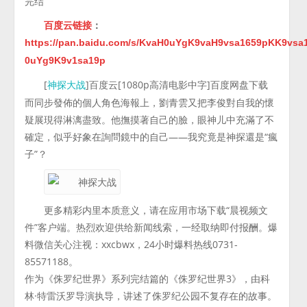
完结
百度云链接
：
https://pan.baidu.com/s/KvaH0uYgK9vaH9vsa1659pKK9vsa1
0uYg9K9v1sa19p
[
]百度云[1080p高清电影中字]百度网盘下载
神探大战
而同步發佈的個人角色海報上，劉青雲又把李俊對自我的懷
疑展現得淋漓盡致。他撫摸著自己的臉，眼神儿中充滿了不
確定，似乎好象在詢問鏡中的自己——我究竟是神探還是“瘋
子”？
更多精彩内里本质意义，请在应用市场下载“晨视频文
件”客户端。热烈欢迎供给新闻线索，一经取纳即付报酬。爆
料微信关心注视：xxcbwx，24小时爆料热线0731-
85571188。
作为《侏罗纪世界》系列完结篇的《侏罗纪世界3》，由科
林·特雷沃罗导演执导，讲述了侏罗纪公园不复存在的故事。