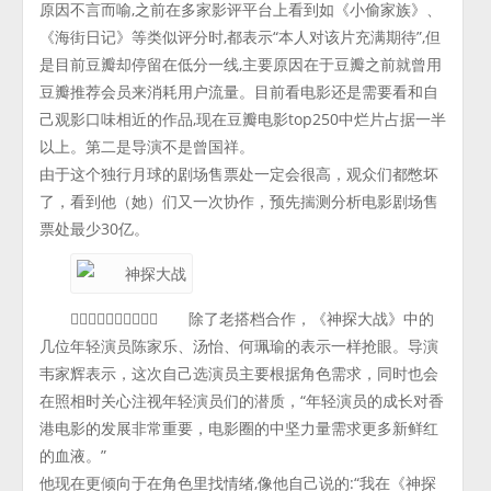
原因不言而喻,之前在多家影评平台上看到如《小偷家族》、
《海街日记》等类似评分时,都表示“本人对该片充满期待”,但
是目前豆瓣却停留在低分一线,主要原因在于豆瓣之前就曾用
豆瓣推荐会员来消耗用户流量。目前看电影还是需要看和自
己观影口味相近的作品,现在豆瓣电影top250中烂片占据一半
以上。第二是导演不是曾国祥。
由于这个独行月球的剧场售票处一定会很高，观众们都憋坏
了，看到他（她）们又一次协作，预先揣测分析电影剧场售
票处最少30亿。
 除了老搭档合作，《神探大战》中的
几位年轻演员陈家乐、汤怡、何珮瑜的表示一样抢眼。导演
韦家辉表示，这次自己选演员主要根据角色需求，同时也会
在照相时关心注视年轻演员们的潜质，“年轻演员的成长对香
港电影的发展非常重要，电影圈的中坚力量需求更多新鲜红
的血液。”
他现在更倾向于在角色里找情绪,像他自己说的:“我在《神探