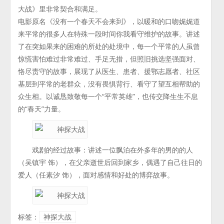
大战》里非常契合和满足。
电影原名《没有一个春天不会来到》，以暖和的口吻娓娓道
来平常的很多人在特殊一段时间你我看守维护的故事。讲述
了在突如果来的困难的所处的处境中，每一个平常的人虽曾
惊慌害怕难过非常难过、手足无措，但照旧挑选坚强面对、
恪尽责守的故事，展现了从医生、患者、援鄂志愿者、社区
基层到平常的老群众，没有畏惧背行、看守了望互相帮助的
众生相。以诚恳致敬每一个“平常英雄”，也传交降生生不息
的“春天”力量。
戏剧的经过故事：讲述一位飘泊在外多年的男的的人
（吴镇宇 饰），在父亲逝世后回到家乡，偶遇了自己往日的
爱人（任素汐 饰），面对感情和好处的博弈故事。
标签：
神探大战