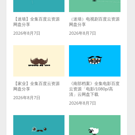
【迷墙】全集百度云资源
（迷墙）电视剧百度云资源
网盘分享
网盘分享
2026年8月7日
2026年8月7日
【家业】全集百度云资源
《南部档案》全集电影百度
网盘分享
云资源「电影/1080p/高
清」云网盘下载
2026年8月7日
2026年8月7日