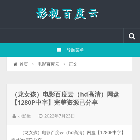
导航菜单
正文
首页
电影百度云
（龙女孩）电影百度云（hd高清）网盘
【1280P中字】完整资源已分享
2022年7月23日
小影迷
（龙女孩）电影百度云（hd高清）网盘【1280P中字】