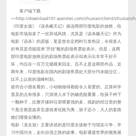
客户端下载
>>http://download101.wanmei.com/zhuxian/client/zhuxianz
《印度女孩》《误杀瞒天记》接连两部印度电影的放映，给
电影市场加多了一丝异域风情，尤其是《误杀瞒天记》作为
电影《误杀》的原版，更是曾在定档时引发热议，令很多人
好奇其是否能迎来“开挂”般的剧场售票处表示。但是，这两
部印度电影放映后的剧场售票处表示却表示出非常不好不
坏，均仅在一百万元规模来回走。且不止是这两部作品，近
两年来，印度电影在国内的剧场售票处大部分均未能过亿，
比不上以前的顶峰时刻。
挺符合小朋友看的，小动物做得都挺令人喜爱的。总算科学
普及的点有很多，穴洞潜入水下的确危险重重，给孩子种下
一颗种子，比掰开揉碎往里喂要强的多。戏剧的经过里的整
个悬念都是故弄玄虚或者化险为夷，孩子还小，大人的套路
她们慢慢会懂的。
电影《龙女孩》主要讲述的是印度女孩敢于与现实斗争，学
习中国功夫，走向自强之路的故事。电影通逝世界的视角展