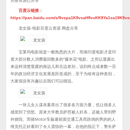
完整资源已分享
百度云链接
：
https://pan.baidu.com/s/9vspa1K9vsaH9vsKK9Ya1sa19K9v
龙女孩-电影百度云资源 网盘分享
宝莱坞电影就是一般熟悉的大片，而南印度电影才是印
度大部分数人消费最回数多的”爆米花“电影。之所以显露出
来这样清楚显露的南边儿和北边差别，说到终点或者数一百
年的政治经济文化发展差距造成的，至于为啥有这种差别，
大家假设有兴趣以后我们可以细说。
一块儿女人谋杀案牵出了很多各方面力量，也让很多人
感觉到了愤怒。原来大学教员萨芭被人奸杀，还被人带到野
外烧毁。而骑Motor车躲避前面交通工具而跌倒的男的的人
维克托正好看到了令人震惊的一幕，在他的指正下，警长萨