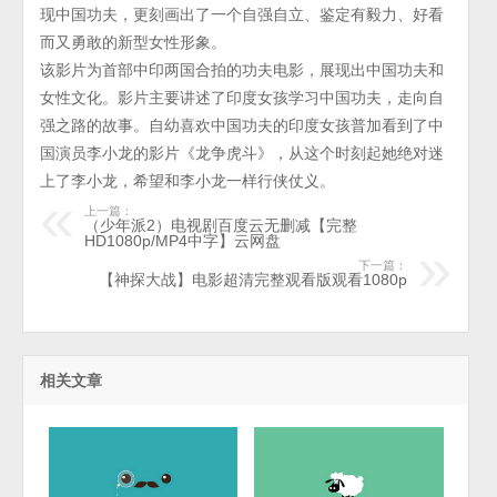
现中国功夫，更刻画出了一个自强自立、鉴定有毅力、好看
而又勇敢的新型女性形象。
该影片为首部中印两国合拍的功夫电影，展现出中国功夫和
女性文化。影片主要讲述了印度女孩学习中国功夫，走向自
强之路的故事。自幼喜欢中国功夫的印度女孩普加看到了中
国演员李小龙的影片《龙争虎斗》，从这个时刻起她绝对迷
上了李小龙，希望和李小龙一样行侠仗义。
上一篇：
（少年派2）电视剧百度云无删减【完整
HD1080p/MP4中字】云网盘
下一篇：
【神探大战】电影超清完整观看版观看1080p
相关文章