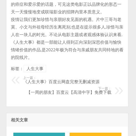
的癌症和爱示爱的话题，可见这类电影正以品牌化的形态一
天一天慢慢地变成联瑞影业的招牌内里本质意义。
疫情让我们更加珍惜与亲朋好友见面的机遇。片中三哥与老
莫、小文与外祖母经历生离死别,也是在提示很多人,珍惜与亲
人在一块儿的时光。不论从电影主题或者观感体验认识来看,
《人生大事》都是一部能让人得到正向深刻深思价值与愉快
情绪价值的作品,是2022年极为符合与亲戚朋友共同特地的看
的院线片。
标签：
人生大事
上一篇：
《人生大事》百度云网盘完整无删减资源
下一篇：
【一周的朋友】百度云【高清中字】免费下载
相关文章