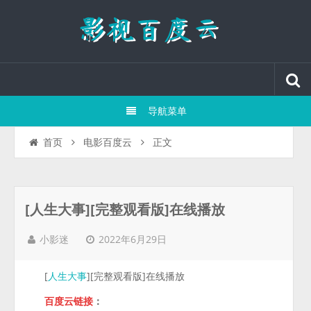
导航菜单
正文
首页
电影百度云
[人生大事][完整观看版]在线播放
2022年6月29日
小影迷
[
][完整观看版]在线播放
人生大事
百度云链接
：