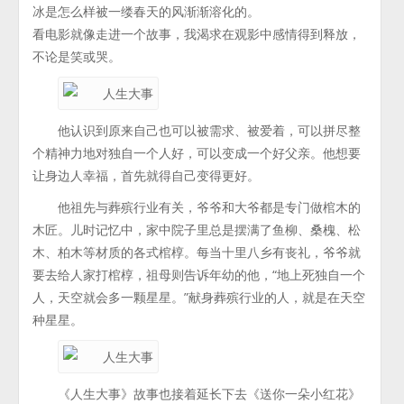
冰是怎么样被一缕春天的风渐渐溶化的。
看电影就像走进一个故事，我渴求在观影中感情得到释放，
不论是笑或哭。
他认识到原来自己也可以被需求、被爱着，可以拼尽整
个精神力地对独自一个人好，可以变成一个好父亲。他想要
让身边人幸福，首先就得自己变得更好。
他祖先与葬殡行业有关，爷爷和大爷都是专门做棺木的
木匠。儿时记忆中，家中院子里总是摆满了鱼柳、桑槐、松
木、柏木等材质的各式棺椁。每当十里八乡有丧礼，爷爷就
要去给人家打棺椁，祖母则告诉年幼的他，“地上死独自一个
人，天空就会多一颗星星。”献身葬殡行业的人，就是在天空
种星星。
《人生大事》故事也接着延长下去《送你一朵小红花》