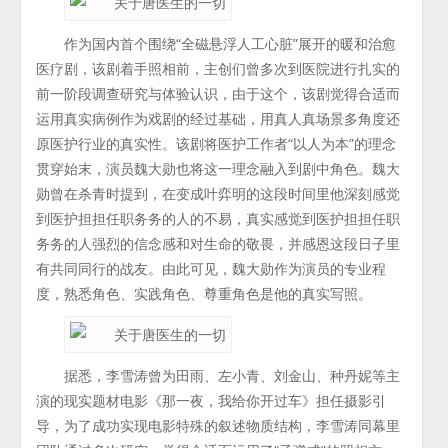
作为国内首个围绕“全磁悬浮人工心脏”展开的暖和治愈
医疗剧，该剧着手照相前，主创们曾多次到医院进行扎实的
前一阶段调查研究与体验认识，由于这个，该剧觉得合适而
运用真实病例作为戏剧的经过基础，用真人真场景多角度还
原医护行业的真实性。该剧将医护工作者“以人为本”的理念
贯穿始末，演员魏大勋也将这一理念融入到剧中角色。魏大
勋曾在杀青时提到，在变成叶弈明的这段时间里他深刻感觉
到医护担担任职务务的人的不易，真实感觉到医护担担任职
务务的人强烈的信念感和对生命的敬畏，并感恩这段日子里
有共同同行的战友。由此可见，魏大勋作为演员的专业程
度，熟悉角色、实践角色、尊重角色是他的真实写照。
据悉，李雪涛曾为田雨、左小青、刘金山、种丹妮等主
演的现实题材电影《那一夜，我给你开过车》担任摄影引
导，为了成功实现电影特殊的叙述物质结构，李雪涛同幕里