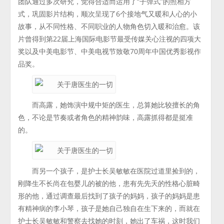
团队通过多次研究，觉得合适而运用了“子弹式”的照相方
式，巩固影片结构，顺次呈现了6个接地气又暖和人心的小
故事，从不同性格、不同职业的人物角色切入暖和治愈。该
片曾得到第22届上海国际电影节最受传媒关心注视的四项大
奖以及中美电影节、中美电视节致敬70周年中国优秀影视作
品奖。
而高露，她饰演中规中矩的医生，总算她比较擅长的角
色，不论是节奏或者角色的精神韵味，高露抓得都是挺准
的。
而另一个孩子，是护士长吴敏敏在医院过道里捡到的，
刚降生不长尚在包婴儿的被的他，患有先先天的性格心脏畸
形的他，通过调查最后找到了孩子的妈妈，孩子的妈妈是患
有精神病的李小琴，孩子是她自己独自在生下来的，而就在
护士长吴敏敏和警察去找她的时刻，她出了车祸，这时我们