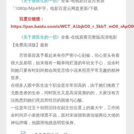
《
》全集-电视剧百度云资源
关于唐医生的一切
「1080p/Mp4中字」电影百度云网盘更新/下载
百度云链接
：
https://pan.baidu.com/s/WCT_A1bjkO0_r_5kbT_mO0_rApO
《
》全集-在线观看完整版高清电影
关于唐医生的一切
【免费高清版】最新
尽管慕容真予看起来有些严密小心刻板，但心里头有着
很大反差萌，始末领有一颗单纯烂漫的年轻女子心，业余时
间她只要有时刻间都会阅览言情小说来照亮平常无趣的精神
世界。
在很多人眼中医生这个职业是非常崇高的，由于她们挽救了
无数患者的生命，同时医生又是高深莫测的的，大家没有方
法熟悉到她们死后所经历的困难与心酸。
一位是年过五十却照旧待在副主任位置上的秦大中，工作闲
余时间开小差抢球票不说，面对宋保德和唐佳瑜两位大佬的
神仙拌嘴，他圆滑地挑选明哲保身。