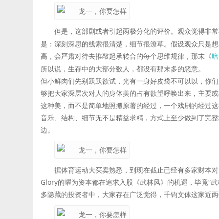
但是，这部剧或者引起两极分化的评价。观众觉得非常
是：深刻深思的线索很清楚，细节很潦草。假设观众只是想
高，会严肃对待去推敲起承转合的每个思维规律，那末《
暗
所以说，生存中的大部分数人，都没有那末多的恶意。
但小鲜肉们先别跃跃欲试，光有一身好皮袋不可以以，你们
够把大家深层次对人的身体美的占有欲望呼唤出来，主要或
这种美，而不是简单地照搬原著的经过，一个戏剧的经过这
音乐、结构、细节无不是精益求精，方式上至少做到了完整
边。
据体育运动大买卖熟悉，到现在截止已经有多家财本对
Glory的曜为资本都在追求入股《武林风》的机遇，毕竟
多隐藏的投资者中，大家存在广泛觉得，千钧文体这家近两