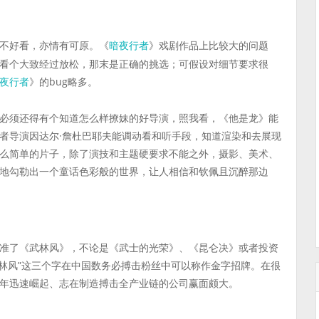
不好看，亦情有可原。《
》戏剧作品上比较大的问题
暗夜行者
看个大致经过放松，那末是正确的挑选；可假设对细节要求很
》的bug略多。
夜行者
必须还得有个知道怎么样撩妹的好导演，照我看，《他是龙》能
者导演因达尔·詹杜巴耶夫能调动看和听手段，知道渲染和去展现
么简单的片子，除了演技和主题硬要求不能之外，摄影、美术、
地勾勒出一个童话色彩般的世界，让人相信和钦佩且沉醉那边
准了《武林风》，不论是《武士的光荣》、《昆仑决》或者投资
“武林风”这三个字在中国数务必搏击粉丝中可以称作金字招牌。在很
年迅速崛起、志在制造搏击全产业链的公司赢面颇大。