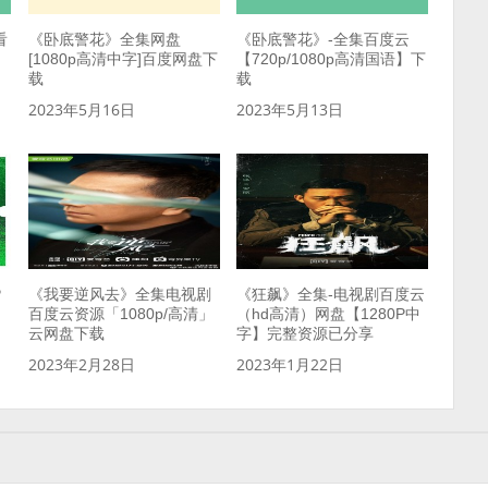
看
《卧底警花》全集网盘
《卧底警花》-全集百度云
[1080p高清中字]百度网盘下
【720p/1080p高清国语】下
载
载
2023年5月16日
2023年5月13日
P
《我要逆风去》全集电视剧
《狂飙》全集-电视剧百度云
百度云资源「1080p/高清」
（hd高清）网盘【1280P中
云网盘下载
字】完整资源已分享
2023年2月28日
2023年1月22日