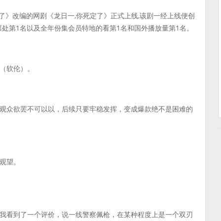
你死定了》改编的网剧《龙日一,你死定了》正式上线,该剧一经上线便创
票处第1名以及全年份集会员特地的看第1名和国外播放量第1名。
（软伦）。
观众欲罢不可以以，后续只要牢稳发挥，变成爆款绝不是困难的
观望。
我看到了一个评价，说一线警察佩枪，在某种程度上是一个双刃