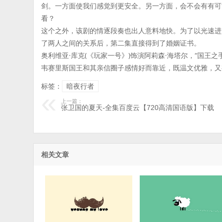
剑。一方面使我们感觉到更安全。另一方面，会不会有有可
看？
这个之外，该剧的情逐段奏也出人意料地快。为了以光速进
了两人之间的关系后，第二集直接得到了婚姻证书。
奥利维亚·库克(《玩家一号》)饰演阿莉森·海塔尔，“国王
韦赛里斯国王和其亲信圈子感情好而靠近，既温文优雅，又
标签：
暗夜行者
上一篇：
张卫国的夏天-全集百度云【720高清国语版】下载
相关文章