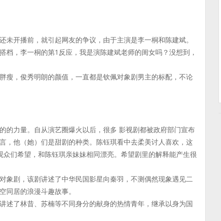
还未开播前，就引起网友的争议，由于主演是李一桐和陈建斌。
搭档，李一桐的第1反应，我是演陈建斌老师的闺女吗？没想到，
胖瘦，俊秀明朗的颜值，一直都是钦佩对象剧男主的标配，不论
的的力量。自从演艺圈爆火以后，很多 影视剧都被政府部门宣布
言，他（她）们是甜剧的种类。陈钰琪看中去柔美讨人喜欢，这
观众们希望，和陈钰琪亲妹妹相同漂亮。希望剧里的解释能产生很
对象剧，该剧讲述了中华民国影星向秦羽，不测偶然现象遇见二
空同居的浪漫斗趣故事。
讲述了林昔、苏楠等不同身分的献身的热情青年，继承以身为国