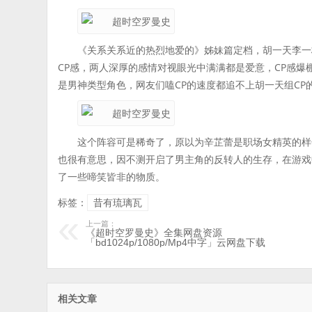
《关系关系近的热烈地爱的》姊妹篇定档，胡一天李一
CP感，两人深厚的感情对视眼光中满满都是爱意，CP感爆
是男神类型角色，网友们嗑CP的速度都追不上胡一天组CP
这个阵容可是稀奇了，原以为辛芷蕾是职场女精英的样
也很有意思，因不测开启了男主角的反转人的生存，在游戏
了一些啼笑皆非的物质。
标签：
昔有琉璃瓦
上一篇：
《超时空罗曼史》全集网盘资源
「bd1024p/1080p/Mp4中字」云网盘下载
相关文章