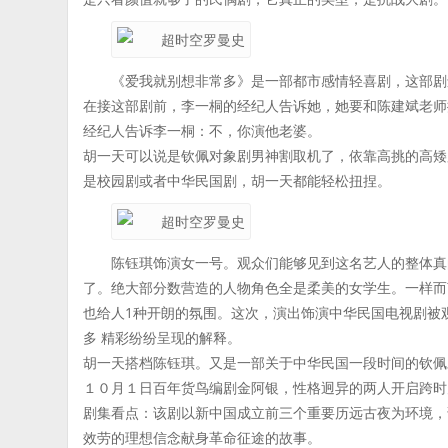
《爱我就别想非常多》是一部都市感情轻喜剧，这部剧
在接这部剧前，李一桐的经纪人告诉她，她要和陈建斌老师
经纪人告诉李一桐：不，你演他老婆。
胡一天可以说是钦佩对象剧男神割取机了，依靠高挑的高矮
是校园剧或者中华民国剧，胡一天都能轻松扭捏。
陈钰琪饰演女一号。观众们能够见到这名艺人的整体真
了。绝大部分数营造的人物角色全是柔美的女学生。一样而
也给人1种开朗的氛围。这次，演出饰演中华民国电视剧被
多 精彩纷纷呈现的解释。
胡一天搭档陈钰琪。又是一部关于中华民国一段时间的钦佩
１０月１日百年货鸟编剧金阿银，性格迥异的两人开启跨时
剧集看点：该剧以新中国成立前三个重要历远古夜为环境，
效劳的理想信念献身革命征途的故事。