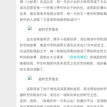
继《小妙美》在这以后，胡一天自小众的大帅哥变成了大众
首次恋爱是每一个怀春少男年轻女子的向往。这部剧在播出
起来。最近据有关电视台报导，胡一天的又一青年时期钦佩
剧中的人设呢？又是谁和他搭档组成CP？
这次他再接再厉，携手小花陈钰琪，演出饰演中华民国
时空的故事，都是中华民国男主遇见生存在21百年的女主
在这部影视剧之中，林一和陈钰琪离别饰演了男的和女性主
时间的故事，固然在大众看来，《
》的戏剧的经
昔有琉璃瓦
奏都在线，学生时期的内里本质意义也非常的精彩，就好象
的太喜好成癖了。
该剧讲述了由于身负高深莫测的血型，高冷禁欲的科学
越时空的取血行动，牵拉出一场双向奔赴的时空之恋。
是的，固然，《靠着栏杆一片风云起》的播出平台，是湖南
是只看颜值就够了的民偶剧，它真正的类型，是抗战大剧。