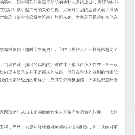
的男神。剧中强烈的身高反差萌的他和沈月组成CP，青涩单纯的
在这以后就引起广泛的关心注视，大家对甜甜的恋爱又着手躁动
对象剧《暗中贪恋橘生淮南》甜蜜来袭。大家是不是很好奇他在
钦佩对象剧《超时空罗曼史》。它跟《夜旅人》一样是跨越两个
。
，到现在截止播出的戏剧的经过讲述了这几位小火伴在上学一段
过内里本质意义并不是那末的成熟，但好在整体的戏剧的情逐段
我们大家所经历的那样子，充满了分离氛围感，大家也都直呼看
家顾琰之与来自未来的傲娇女名人言茉产生宿命的纠缠，一次跨
卫视，固然，它是年轻钦佩对象领衔主演的剧集，但，这绝对不