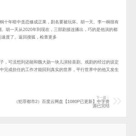
桐十年暗中贪恋修成正果，剧名要被玩坏。胡一天、李一桐很有
棚。胡一天从2020年到现在，三部剧接连播出，巧的是他演的都
的速度了。返回搜狐，检查更多
子，可没想到还能和魏大勋一块儿演轻喜剧。戏剧的经过的设定
中完成担任的工作才能回到真实的世界，平行世界中的他又发生
下一篇：
（犯罪都市2）百度云网盘【1080P已更新】中字资
源已完结