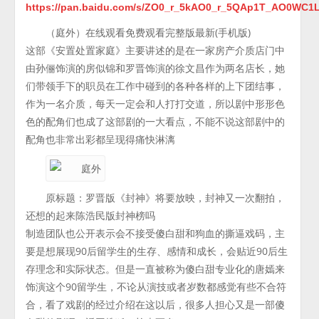
https://pan.baidu.com/s/ZO0_r_5kAO0_r_5QAp1T_AO0WC
（庭外）在线观看免费观看完整版最新(手机版)
这部《安置处置家庭》主要讲述的是在一家房产介质店门中
由孙俪饰演的房似锦和罗晋饰演的徐文昌作为两名店长，她
们带领手下的职员在工作中碰到的各种各样的上下团结事，
作为一名介质，每天一定会和人打打交道，所以剧中形形色
色的配角们也成了这部剧的一大看点，不能不说这部剧中的
配角也非常出彩都呈现得痛快淋漓
原标题：罗晋版《封神》将要放映，封神又一次翻拍，
还想的起来陈浩民版封神榜吗
制造团队也公开表示会不接受傻白甜和狗血的撕逼戏码，主
要是想展现90后留学生的生存、感情和成长，会贴近90后生
存理念和实际状态。但是一直被称为傻白甜专业化的唐嫣来
饰演这个90留学生，不论从演技或者岁数都感觉有些不合符
合，看了戏剧的经过介绍在这以后，很多人担心又是一部傻