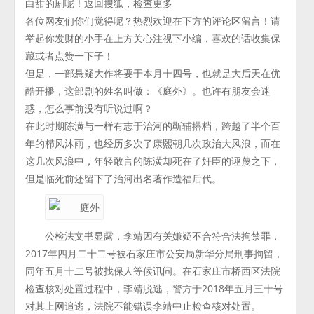
白甜的剧呢！返回搜狐，检查更多
各位网友们你们觉得呢？热烈欢迎在下方的评论区留言！请
举起你发财的小手在上方关心注视下小编，喜欢的话收集保
藏或者点赞一下子！
但是，一部悬疑大作将要于本月十四号，也就是大后天在优
酷开播，这部剧的姓名叫做：《庭外》。也许有朋友会迷
惑，怎么事前没有听说过啊？
在此时期陈潢与一样有志于治河的靳辅搭档，跨越了半个百
年的栉风沐雨，也经历多次了康熙朝几次政治大风浪，而在
这几次风浪中，年轻敢言的陈潢却死在了奸臣的诬蔑之下，
但是临死前还留下了治河出名著作造福后代。
公检法文书显露，李靖因有关嫌疑不合符合法拘禁罪，
2017年四月二十二号被石家庄市公安局新华分局刑事拘留，
同年五月十二号被找保人等候讯问。在石家庄市桥西区法院
检查核对处置过程中，李靖脱逃，警方于2018年五月三十号
对其上网追逃，法院不能错误李靖中止检查核对处置。