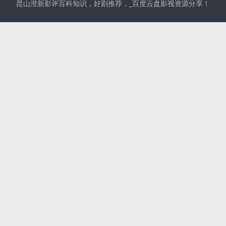
昆山澄新影评百科知识，好剧推荐，_百度云盘影视资源分享！