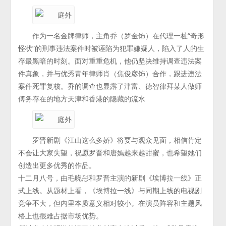
作为一名金牌律师，主角乔（罗金饰）在代理一桩“奇形
怪状”的刑事违法案件时被诬陷为犯罪嫌疑人，陷入了人的生
存最黑暗的时刻。面对重重危机，他仍坚决维持调查违法案
件真象，并与优秀青年律师肖（焦俊彦饰）合作，跟进违法
案件死罪复核。乔的调查也显露了津富、德智律拜某人做师
傅务存在的地方天津和香港的隐藏的流水
罗晋新剧《江山这么多娇》将要与观众见面，相信肯定
不会让大家失望，祝愿罗晋和唐嫣越来越甜蜜，也希望她们
创造出更多优秀的作品。
十二月八号，由毛晓彤和罗晋主演的新剧《埃博拉一线》正
式上线。从题材上看，《埃博拉一线》与同期上线的电视剧
竞争不大，但内里本质意义相对较小。在演员阵容和主题风
格上也很难占据市场优势。