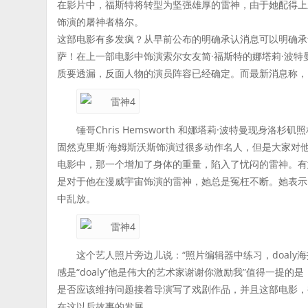
在影片中，福斯特将转型为坚强雄厚的雷神，由于她配得上
饰演的屠神者格尔。
这部电影有多发疯？从早前公布的明确承认消息可以明确承
萨！在上一部电影中饰演索尔女友简·福斯特的娜塔莉·波
质要透漏，反面人物的演员阵容已经确定。而最新消息称，
锤哥Chris Hemsworth 和娜塔莉·波特曼现身
固然克里斯·海姆斯沃斯饰演过很多动作名人，但是大家对
电影中，那一个增加了身体的重量，陷入了忧闷的雷神。有
是对于他在漫威宇宙饰演的雷神，她总是冤枉不断。她表示
中乱放。
这个艺人照片旁边儿说：“照片编辑器中练习，doal
感是“doaly”他是伟大的艺术家谢谢你激励我”值得一提
是否应该维持问题接着导演写了戏剧作品，并且这部电影，
在这以后故事的发展