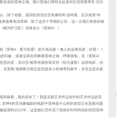
新改造的雷神之锤。预计英雄们将联合起来对抗克里斯蒂安·贝尔
认，除了哈默，返回的演员还含有娜塔莉·波特曼。瓦尔基里·特
特曼将接着饰演雷神。除了这些个早期的公告，这一次我们有新的物
《银河护卫队》也将加入《雷神4》！
洛杉矶照相《雷神4：爱与雷霆》的片场花絮！俩人的这身高差，好萌！ ?
他的印象，或者逗留在挥舞着雷神之锤，呼唤雷电，在《复联4》
意思的是，埃尔莎·帕塔奇固然很支持《惊天援救》这部电影，但
，克里斯·海姆斯沃斯总是把道具小斧锤带到家中，并且总是在家
y海报风格看，真的喜欢了！我是实践艺术作品创作的艺术作品的灵
的是，雷神4的导演兼编剧的电影中雷神是什么样的体型正在思索问题
被延期到2022年，这是她们另外花了很很长时间间深刻深思雷神