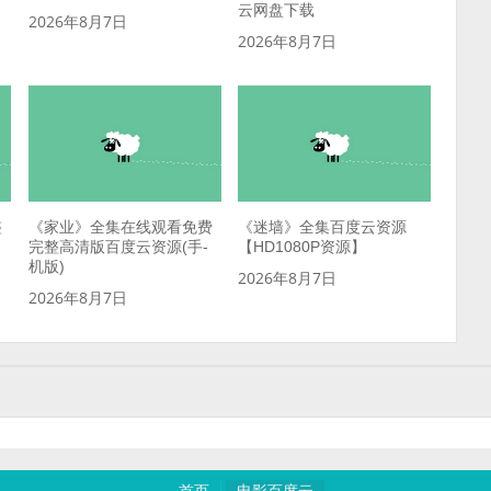
云网盘下载
2026年8月7日
2026年8月7日
整
《家业》全集在线观看免费
《迷墙》全集百度云资源
）
完整高清版百度云资源(手-
【HD1080P资源】
机版)
2026年8月7日
2026年8月7日