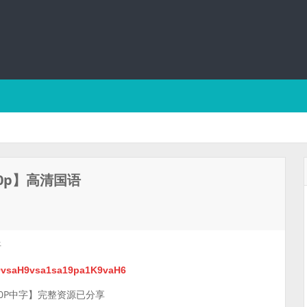
0p】高清国语
语
K9vsaH9vsa1sa19pa1K9vaH6
80P中字】完整资源已分享