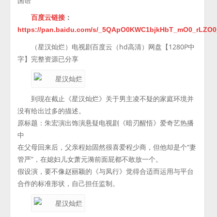
国语
百度云链接
：
https://pan.baidu.com/s/_5QApO0KWC1bjkHbT_mO0_rLZO
（星汉灿烂）电视剧百度云（hd高清）网盘【1280P中
字】完整资源已分享
到现在截止《星汉灿烂》关于男主凌不疑的家庭环境并
没有给出过多的描述。
原标题：朱宏演出饰演悬疑电视剧《暗刃醒悟》爱奇艺热播
中
在父母回来后，父亲程始固然很喜爱程少商，但他却是个“妻
管严”，在媳妇儿女萧元漪前面屁都不敢放一个。
假设演，要不像赵丽颖的《与凤行》觉得合适而运用与平台
合作的标准形状，自己担任监制。