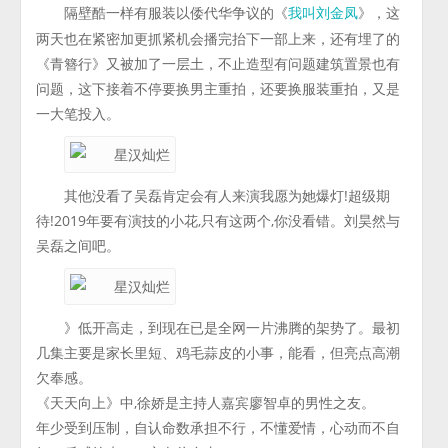
隔壁酷一样有服装以倭代华争议的《
》，这
我叫刘金凤
两天也在紧密加更抓紧机会播完抬下一部上来，还有埋了的
《青簪行》又被加了一层土，不止造型有问题建筑置景也有
问题，这下接着不停要换男主重拍，还要换服装重拍，又是
一大笔投入。
其他没看了吴磊肯定会有人来演我愿为她爆灯!超级期
待!2019年要有演技的小花,只有这两个,你没看错。刘昊然与
吴磊之间吧。
》低开高走，到现在已是全网一片沸腾的架势了。最初
几集主要是家长里短、鸡毛蒜皮的小事，能看，但亮点高潮
欠奉感。
《天天向上》中,徐娇是主持人嘉宾廖智卓的男性之友。
年少受到压制，自认命数承担不行，不懂爱情，心动而不自