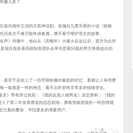
有趣儿多了
任嘉伦领衔主演的古装神话剧。改编自九鹭非香的小说《驭鲛
经历多次千难万险终成眷属，携手看守维护苍生的故事。
名声》待播中，他自从《庆晚年》大爆火在这以后，晋升为众所
，是现在很多最高级制造团队会率先思索问题的男主角挑选出的
，甚至于还加上了一些早期钦佩对象剧的经过，看着让人有些窘
每一集都是一样的神态，看不出栏郊有非常多的情绪变化。
超时空罗曼史》带有穿过色彩；《我的反面人物男友》设定新鲜；《我的
。进入了第二年发展赛道的恋恋剧场，勇敢突破甜宠的一样思维规
行类型元素的叠加，寻找更多的增量用户。
下一篇：