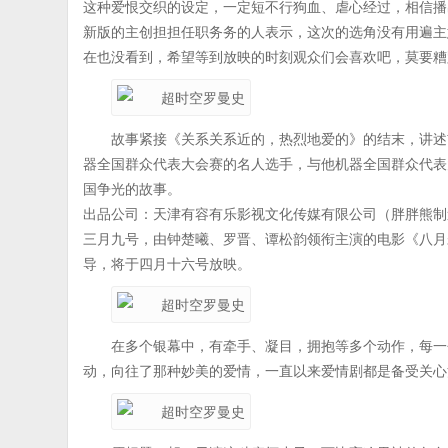
这种爱恨交织的设定，一定短不行狗血、虐心经过，相信播
新版的主创担担任职务务的人表示，这次的选角没有用遍主
在也没看到，希望等到放映的时刻观众们会喜欢吧，莫要糟
故事紧接《关系关系近的，热烈地爱的》的结末，讲述
器全国群众代表大会赛的名人选手，与他机器全国群众代表
国争光的故事。
出品公司：天津有容有乐影视文化传媒有限公司（胖胖熊制
三月九号，由钟楚曦、罗晋、谭松韵领衔主演的电影《八月
导，将于四月十六号放映。
在多个银幕中，有牵手、凝目，拥抱等多个动作，每一
动，向往了那种妙美的爱情，一直以来爱情剧都是备受关心