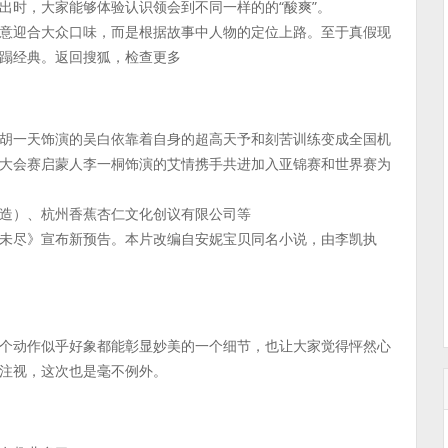
出时，大家能够体验认识领会到不同一样的的“酸爽”。
意迎合大众口味，而是根据故事中人物的定位上路。至于真假现
蹋经典。返回搜狐，检查更多
胡一天饰演的吴白依靠着自身的超高天予和刻苦训练变成全国机
大会赛启蒙人李一桐饰演的艾情携手共进加入亚锦赛和世界赛为
造）、杭州香蕉杏仁文化创议有限公司等
未尽》宣布新预告。本片改编自安妮宝贝同名小说，由李凯执
个动作似乎好象都能彰显妙美的一个细节，也让大家觉得怦然心
注视，这次也是毫不例外。