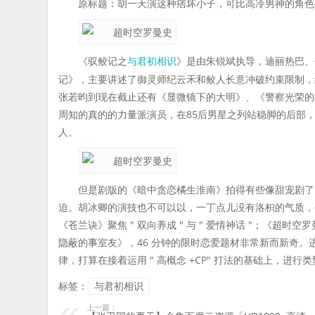
原标题：胡一天演这种痞坏小子，可比高冷男神的角色
《驭鲛记之
》是由朱锐斌执导，迪丽热巴、
与君初相识
记》，主要讲述了御灵师纪云禾和鲛人长意冲破约束限制，
张若昀到现在截止还有《显微镜下的大明》、《警察光荣的
周知的真的的力量派演员，在85后男星之列站稳脚的后部
人。
但是剧版的《暗中贪恋橘生淮南》拍得有些像甜宠剧了
迫。胡冰卿的演技也不可以以，一丁点儿没有洛枳的气质，
《苍兰诀》聚焦 " 双向养成 " 与 " 爱情神话 "；《
隐蔽的事室友》，46 分钟的限时恋爱题材非常新而新奇
律，打算在接着运用 " 高概念 +CP" 打法的基础上，进
标签：
与君初相识
上一篇：