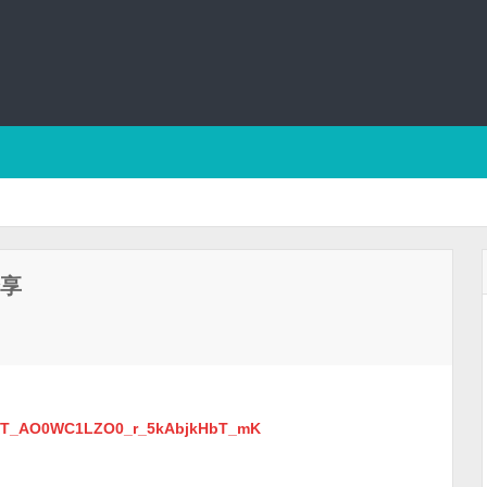
分享
Ap1T_AO0WC1LZO0_r_5kAbjkHbT_mK