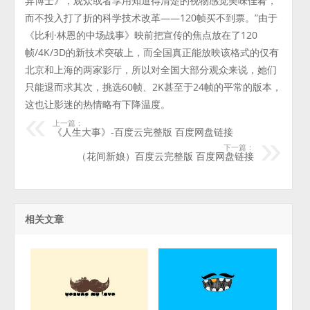
异博士》，观众或者享用知道得清楚的视物感觉美味佳肴，
而不投入打了折的科学技术改革——120帧买不到票。”由于
《比利·林恩的中场战事》映前把宣传的焦点放在了120
帧/4K/3D的新技术突破上，而全国真正能放映该格式的仅有
北京和上海的两家影厅，所以对全国大部分观众来说，她们
只能退而求其次，挑选60帧、2K甚至于24帧的平常的版本，
这也让影迷的热情略有下降温度。
上一篇：
《人生大事》-百度云完整版 百度网盘链接
下一篇：
（花间新娘）百度云完整版 百度网盘链接
相关文章