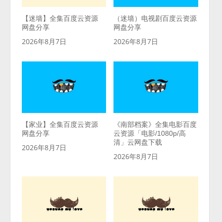
【迷墙】全集百度云资源
（迷墙）电视剧百度云资源
网盘分享
网盘分享
2026年8月7日
2026年8月7日
【家业】全集百度云资源
《南部档案》全集电影百度
网盘分享
云资源「电影/1080p/高
清」云网盘下载
2026年8月7日
2026年8月7日