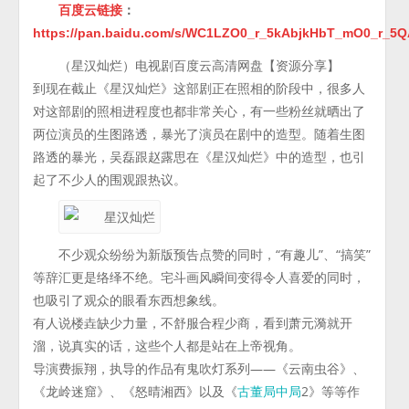
百度云链接
：
https://pan.baidu.com/s/WC1LZO0_r_5kAbjkHbT_mO0_r_
（星汉灿烂）电视剧百度云高清网盘【资源分享】
到现在截止《星汉灿烂》这部剧正在照相的阶段中，很多人
对这部剧的照相进程度也都非常关心，有一些粉丝就晒出了
两位演员的生图路透，暴光了演员在剧中的造型。随着生图
路透的暴光，吴磊跟赵露思在《星汉灿烂》中的造型，也引
起了不少人的围观跟热议。
不少观众纷纷为新版预告点赞的同时，“有趣儿”、“搞笑”
等辞汇更是络绎不绝。宅斗画风瞬间变得令人喜爱的同时，
也吸引了观众的眼看东西想象线。
有人说楼垚缺少力量，不舒服合程少商，看到萧元漪就开
溜，说真实的话，这些个人都是站在上帝视角。
导演费振翔，执导的作品有鬼吹灯系列——《云南虫谷》、
《龙岭迷窟》、《怒晴湘西》以及《
2》等等作
古董局中局