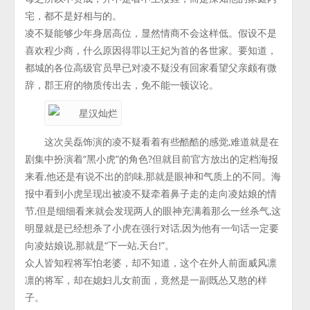
宅，都不是好相与的。
凌不疑能够少年身居高位，显然情商不会这样低。假设不是
喜欢程少商，什么原因得罪以王妃为首的各世家。要知道，
都城的各位高级官员早已对凌不疑没有回家看望父亲颇有微
辞，郡王府的物质传出去，免不能一顿议论。
这次吴磊饰演的凌不疑看着有些酷酷的感觉,难道就是在
剧集中扮演着“黑小虎”的角色?但就目前官方放出的定档海报
来看,他还是有说不出的韵味,那就是眼神和气质上的不同。海
报中看到小虎呈现出被凌不疑牵着鼻子走的走向凌姑娘的情
节,但是细细看来就会发现两人的眼神充满着那么一丝杀气,这
明显就是已经想杀了小虎在强行对话,因为他有一句话一定要
向凌姑娘说,那就是“下一站,天台!”。
众人皆知程将军怕老婆，却不知道，这个在外人前面威风凛
凛的将军，却在媳妇儿女前面，竟然是一副既怂又憨的样
子。