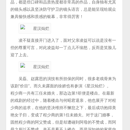
品，都是些口碑和品质热度都非常高的作品，自身独有尤其
的镜头感以及坚决防守护卫的镜头语言，总是能呈现给观众
兼具愉快感和质感的银幕，非常得厉害！
凌不疑直接开门进入了，面对父亲凌益可以说是没有一
些的尊重可言，对此凌益却一丁点儿不恼怒，反而是笑脸儿
迎了上去。
吴磊、赵露思的演技有所担保的同时，很多老戏骨来为
该剧“价目”。而久未露面的徐娇也有参演《星汉灿烂》。
程少商一共有三任未婚夫，那边边第1听便是楼垚。在最新
的戏剧的经过中，随着楼垚与何昭君退亲，他也展开了对程
少商的追求，在他的坚决维持不懈怠之下，最后成功抱得美
艳女子归，变成了程少商的第1任未婚夫。对于这门婚事，
固然程少商的阿父赞成，但是却遭碰到阿母的不赞成，而阿
母之所以不赞成，并不是看不上楼垚，而是深知他的家庭内