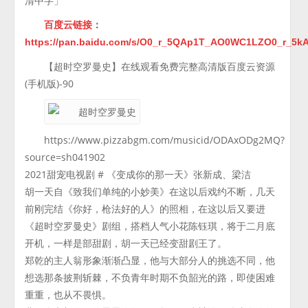
清中字」
百度云链接
：
https://pan.baidu.com/s/O0_r_5QAp1T_AO0WC1LZO0_r_5
【超时空罗曼史】在线观看免费完整高清版百度云资源
(手机版)-90
https://www.pizzabgm.com/musicid/ODAxODg2MQ?
source=sh041902
2021甜宠电视剧 # 《变成你的那一天》张新成、梁洁
胡一天自《致我们单纯的小妙美》在这以后戏约不断，几天
前刚完结《你好，枪法好的人》的照相，在这以后又要进
《超时空罗曼史》剧组，搭档人气小花陈钰琪，将于二月底
开机，一样是部甜剧，胡一天已经变甜剧王了。
郑乾的主人翁形象渐渐凸显，他与大部分人的挑选不同，他
想选那条披荆斩棘，不负青年时期不负韶光的路，即使困难
重重，也从不畏惧。