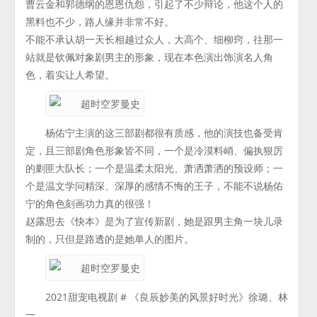
曹云金和郭德纲的恩恩仇怨，引起了不少辩论，他这个人的
黑料也不少，路人缘并非常不好。
不能不承认胡一天长相越过众人，大高个、细柳窍，往那一
站就是钦佩对象剧男主的形象，现在本色演出饰演名人角
色，着实让人希望。
杨佑宁主演的这三部剧都很有质感，他的演技也备受肯
定，且三部剧角色形象皆不同，一个是冷漠料峭、偏执狠厉
的剿匪大队长；一个是温柔太阳光、萧洒萧洒的预设师；一
个是温文学问精深、深厚的感情不悔的王子，不能不说杨佑
宁的角色刻画功力真的很强！
赵露思去《快本》是为了宣传新剧，她是跟男主角一块儿录
制的，只但是路透的是她单人的图片。
2021甜宠电视剧 # 《良辰妙美的风景好时光》徐璐、林
一