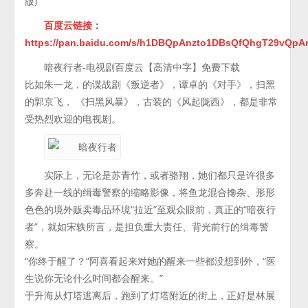
版)
百度云链接
：
https://pan.baidu.com/s/h1DBQpAnzto1DBsQfQhgT29vQpA
暗夜行者-电视剧百度云【高清中字】免费下载
比如朱一龙，的谍战剧《叛逆者》，谭卓的《对手》，扫黑
的郭京飞， 《扫黑风暴》，古装的《风起陇西》，都是非常
受热烈欢迎的电视剧。
实际上，无论是苏青竹，或者骆翔，她们都只是许很多
多奔赴一线的缉毒警察的缩略影像，将鱼龙混合搀杂、形形
色色的境外贩卖毒品环境“拉近”至观众眼前，真正的“暗夜行
者”，就如宋轶所言，是担负重大责任、背光前行的缉毒警
察。
“你终于醒了？”阿喜看起来对她的醒来一些都没想到外，“医
生说你无论什么时间都会醒来。”
于升海从灯塔逃离后，跑到了灯塔附近的街上，正好是林展