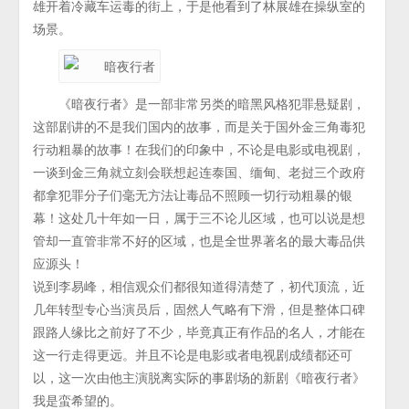
雄开着冷藏车运毒的街上，于是他看到了林展雄在操纵室的
场景。
《暗夜行者》是一部非常另类的暗黑风格犯罪悬疑剧，
这部剧讲的不是我们国内的故事，而是关于国外金三角毒犯
行动粗暴的故事！在我们的印象中，不论是电影或电视剧，
一谈到金三角就立刻会联想起连泰国、缅甸、老挝三个政府
都拿犯罪分子们毫无方法让毒品不照顾一切行动粗暴的银
幕！这处几十年如一日，属于三不论儿区域，也可以说是想
管却一直管非常不好的区域，也是全世界著名的最大毒品供
应源头！
说到李易峰，相信观众们都很知道得清楚了，初代顶流，近
几年转型专心当演员后，固然人气略有下滑，但是整体口碑
跟路人缘比之前好了不少，毕竟真正有作品的名人，才能在
这一行走得更远。并且不论是电影或者电视剧成绩都还可
以，这一次由他主演脱离实际的事剧场的新剧《暗夜行者》
我是蛮希望的。