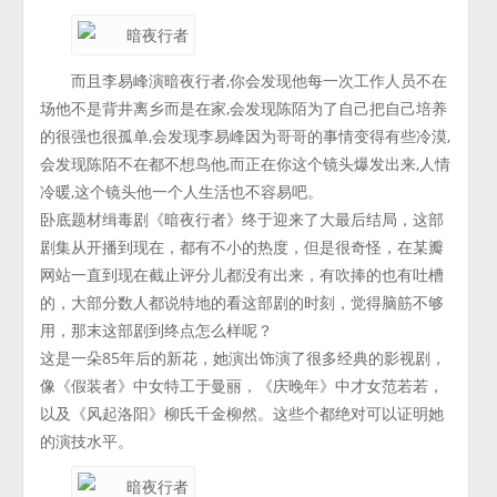
而且李易峰演暗夜行者,你会发现他每一次工作人员不在
场他不是背井离乡而是在家,会发现陈陌为了自己把自己培养
的很强也很孤单,会发现李易峰因为哥哥的事情变得有些冷漠,
会发现陈陌不在都不想鸟他,而正在你这个镜头爆发出来,人情
冷暖,这个镜头他一个人生活也不容易吧。
卧底题材缉毒剧《暗夜行者》终于迎来了大最后结局，这部
剧集从开播到现在，都有不小的热度，但是很奇怪，在某瓣
网站一直到现在截止评分儿都没有出来，有吹捧的也有吐槽
的，大部分数人都说特地的看这部剧的时刻，觉得脑筋不够
用，那末这部剧到终点怎么样呢？
这是一朵85年后的新花，她演出饰演了很多经典的影视剧，
像《假装者》中女特工于曼丽，《庆晚年》中才女范若若，
以及《风起洛阳》柳氏千金柳然。这些个都绝对可以证明她
的演技水平。