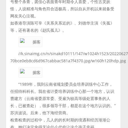
号整个杀青，裘佳心表面青年时期令人喜爱，个性古灵妖
怪，人设精准与角色符合适极高，所以自从开机以来就备受
网友关心注视。
如香港导演陈可辛《关系关系近的》、刘德华主演《失孤》
等，还有著名的《赵氏孤儿》。
//k.sinaimg.cn/n/sinakd10111/147/w1024h1523/20220627
70bce0eb8cd6d967cabbac581a7f4370.jpg/w160h120hdp.jpg
“1989年，我到云南省规划委员会培养训练中心工作，
任招待科科长。我在省计委培养训练中心那一个地方，认识
曹建方（云南省委原常委、受雇为较高等级处置事务的人
长，已被查处），很多领导干部，都是在这个地方认识的。”
苏洪波说。后来，他下海经营商。
检查检查的过程中，几人的的长时期的境遇和经历渐渐公
布，她们决定舍得无论什么代价让这个孩子幸福。