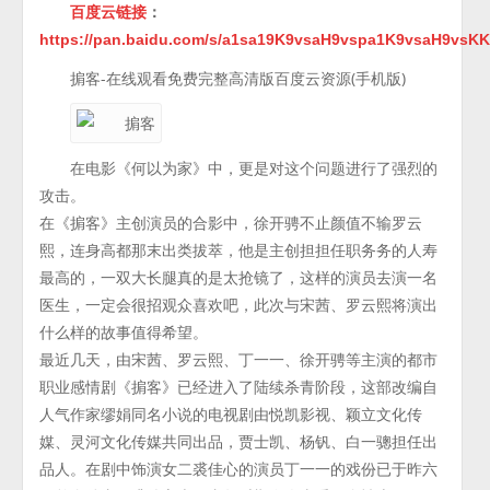
百度云链接
：
https://pan.baidu.com/s/a1sa19K9vsaH9vspa1K9vsaH9vsK
掮客-在线观看免费完整高清版百度云资源(手机版)
在电影《何以为家》中，更是对这个问题进行了强烈的
攻击。
在《掮客》主创演员的合影中，徐开骋不止颜值不输罗云
熙，连身高都那末出类拔萃，他是主创担担任职务务的人寿
最高的，一双大长腿真的是太抢镜了，这样的演员去演一名
医生，一定会很招观众喜欢吧，此次与宋茜、罗云熙将演出
什么样的故事值得希望。
最近几天，由宋茜、罗云熙、丁一一、徐开骋等主演的都市
职业感情剧《掮客》已经进入了陆续杀青阶段，这部改编自
人气作家缪娟同名小说的电视剧由悦凯影视、颖立文化传
媒、灵河文化传媒共同出品，贾士凯、杨钒、白一骢担任出
品人。在剧中饰演女二裘佳心的演员丁一一的戏份已于昨六