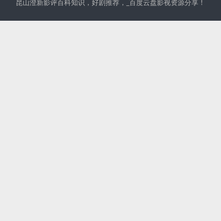
昆山澄新影评百科知识，好剧推荐，_百度云盘影视资源分享！