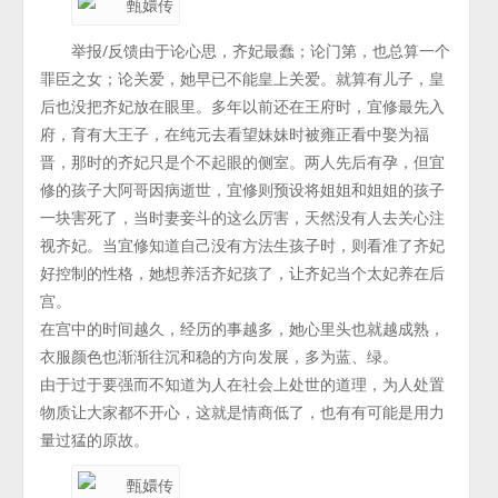
举报/反馈由于论心思，齐妃最蠢；论门第，也总算一个
罪臣之女；论关爱，她早已不能皇上关爱。就算有儿子，皇
后也没把齐妃放在眼里。多年以前还在王府时，宜修最先入
府，育有大王子，在纯元去看望妹妹时被雍正看中娶为福
晋，那时的齐妃只是个不起眼的侧室。两人先后有孕，但宜
修的孩子大阿哥因病逝世，宜修则预设将姐姐和姐姐的孩子
一块害死了，当时妻妾斗的这么厉害，天然没有人去关心注
视齐妃。当宜修知道自己没有方法生孩子时，则看准了齐妃
好控制的性格，她想养活齐妃孩了，让齐妃当个太妃养在后
宫。
在宫中的时间越久，经历的事越多，她心里头也就越成熟，
衣服颜色也渐渐往沉和稳的方向发展，多为蓝、绿。
由于过于要强而不知道为人在社会上处世的道理，为人处置
物质让大家都不开心，这就是情商低了，也有有可能是用力
量过猛的原故。