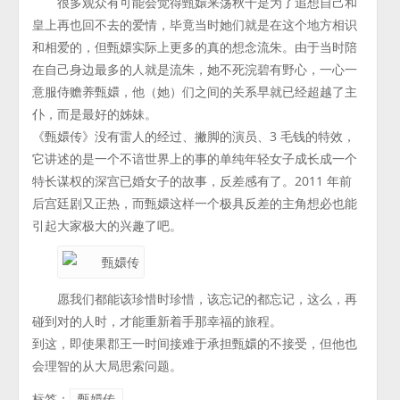
很多观众有可能会觉得甄嬛来荡秋千是为了追想自己和
皇上再也回不去的爱情，毕竟当时她们就是在这个地方相识
和相爱的，但甄嬛实际上更多的真的想念流朱。由于当时陪
在自己身边最多的人就是流朱，她不死浣碧有野心，一心一
意服侍赡养甄嬛，他（她）们之间的关系早就已经超越了主
仆，而是最好的姊妹。
《甄嬛传》没有雷人的经过、撇脚的演员、3 毛钱的特效，
它讲述的是一个不谙世界上的事的单纯年轻女子成长成一个
特长谋权的深宫已婚女子的故事，反差感有了。2011 年前
后宫廷剧又正热，而甄嬛这样一个极具反差的主角想必也能
引起大家极大的兴趣了吧。
愿我们都能该珍惜时珍惜，该忘记的都忘记，这么，再
碰到对的人时，才能重新着手那幸福的旅程。
到这，即使果郡王一时间接难于承担甄嬛的不接受，但他也
会理智的从大局思索问题。
标签：
甄嬛传