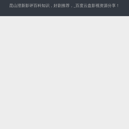
昆山澄新影评百科知识，好剧推荐，_百度云盘影视资源分享！