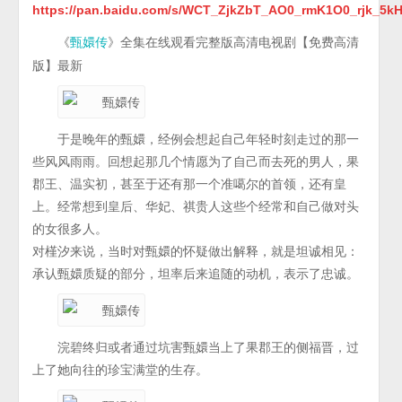
https://pan.baidu.com/s/WCT_ZjkZbT_AO0_rmK1O0_rjk_
《
》全集在线观看完整版高清电视剧【免费高清
甄嬛传
版】最新
于是晚年的甄嬛，经例会想起自己年轻时刻走过的那一
些风风雨雨。回想起那几个情愿为了自己而去死的男人，果
郡王、温实初，甚至于还有那一个准噶尔的首领，还有皇
上。经常想到皇后、华妃、祺贵人这些个经常和自己做对头
的女很多人。
对槿汐来说，当时对甄嬛的怀疑做出解释，就是坦诚相见：
承认甄嬛质疑的部分，坦率后来追随的动机，表示了忠诚。
浣碧终归或者通过坑害甄嬛当上了果郡王的侧福晋，过
上了她向往的珍宝满堂的生存。