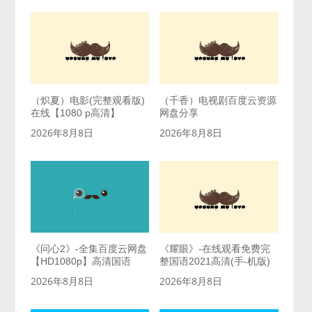
（炽夏）电影(完整观看版)
（千香）电视剧百度云资源
在线【1080 p高清】
网盘分享
2026年8月8日
2026年8月8日
《问心2》-全集百度云网盘
《耀眼》-在线观看免费完
【HD1080p】高清国语
整国语2021高清(手-机版)
2026年8月8日
2026年8月8日