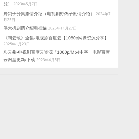
源）
2023年5月7日
野鸽子分集剧情介绍（电视剧野鸽子剧情介绍）
2024年7
月25日
洪天机剧情介绍电视猫
2025年11月27日
《朝云散》全集-电视剧百度云【1080p网盘资源分享】
2025年1月23日
步云衢-电视剧百度云资源「1080p/Mp4中字」电影百度
云网盘更新/下载
2023年4月5日