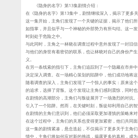
《隐身的名字》第13集剧情介绍：
在《隐身的名字》第13集中，剧情继续深入，揭示了更多
这一集开始，主角们发现了一个关键的证据，揭示了他们所
如指掌，并且似乎与一个神秘的外部势力有所勾结。这一发
时刻处于危险之中。
与此同时，主角之一林晓在调查过程中意外发现了一封旧信
与他们的身世有着密切的联系，也让林晓对自己的身份产生
义。
在另一条线索的指引下，主角们追踪到了一个隐藏在市井中
决定深入调查。在一场精心策划的陷阱中，他们成功地将这
随着调查的深入，主角们发现了一个惊人的事实：原来这个
的追求，选择了背叛。这个发现让主角们感到震惊，同时也
在剧情的高潮部分，主角们与叛徒展开了一场激烈的对抗。
引入了一个陷阱。然而，在关键时刻，叛徒却利用自己的智
在剧情的主角们意识到，他们必须采取更加谨慎的策略来对
在这个过程中，主角们的关系也变得更加紧密，他们共同面
这一集的剧情紧凑，悬念迭起，不仅揭示了更多关于主角们
情中，主角们将如何应对新的挑战，揭露更多的真相，成为