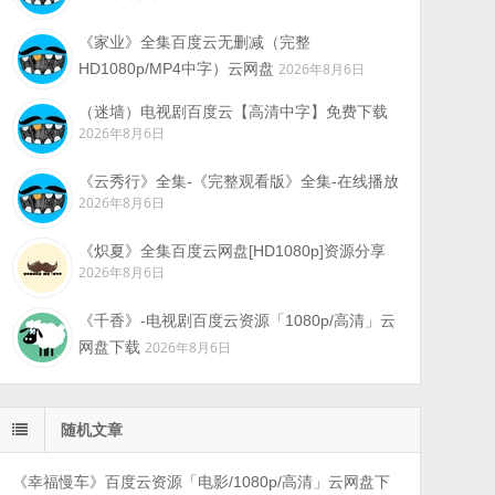
《家业》全集百度云无删减（完整
HD1080p/MP4中字）云网盘
2026年8月6日
（迷墙）电视剧百度云【高清中字】免费下载
2026年8月6日
《云秀行》全集-《完整观看版》全集-在线播放
2026年8月6日
《炽夏》全集百度云网盘[HD1080p]资源分享
2026年8月6日
《千香》-电视剧百度云资源「1080p/高清」云
网盘下载
2026年8月6日
随机文章
《幸福慢车》百度云资源「电影/1080p/高清」云网盘下