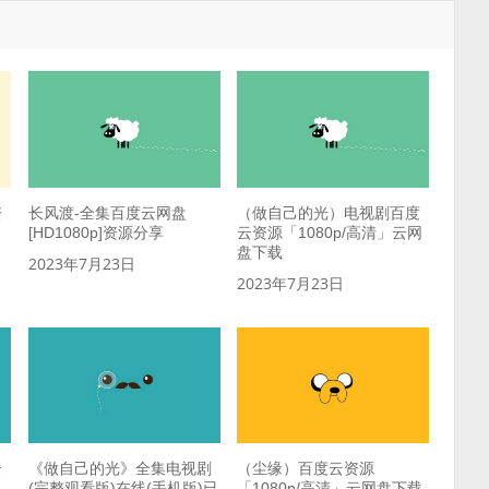
资
长风渡-全集百度云网盘
（做自己的光）电视剧百度
[HD1080p]资源分享
云资源「1080p/高清」云网
盘下载
2023年7月23日
2023年7月23日
云
《做自己的光》全集电视剧
（尘缘）百度云资源
(完整观看版)在线(手机版)已
「1080p/高清」云网盘下载