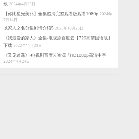
载
2024年4月23日
【你比星光美丽】全集超清完整观看版观看1080p
2024年
7月14日
以家人之名分集剧情介绍5
2025年10月25日
《我最爱的家人》全集-电视剧百度云【720高清国语版】
下载
2022年11月23日
《又见逍遥》-电视剧百度云资源「HD1080p高清中字」
2024年4月24日