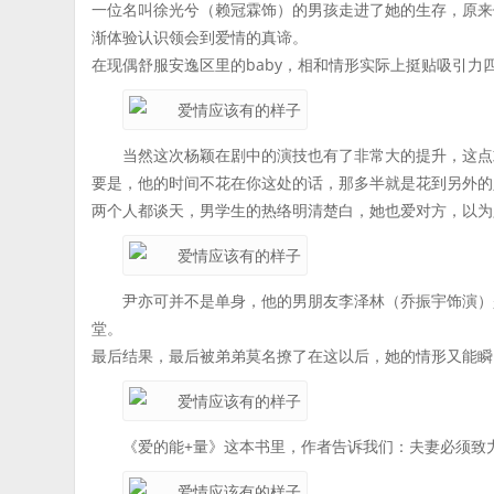
一位名叫徐光兮（赖冠霖饰）的男孩走进了她的生存，原来
渐体验认识领会到爱情的真谛。
在现偶舒服安逸区里的baby，相和情形实际上挺贴吸引力
当然这次杨颖在剧中的演技也有了非常大的提升，这点
要是，他的时间不花在你这处的话，那多半就是花到另外的
两个人都谈天，男学生的热络明清楚白，她也爱对方，以为
尹亦可并不是单身，他的男朋友李泽林（乔振宇饰演）
堂。
最后结果，最后被弟弟莫名撩了在这以后，她的情形又能瞬
《爱的能+量》这本书里，作者告诉我们：夫妻必须致