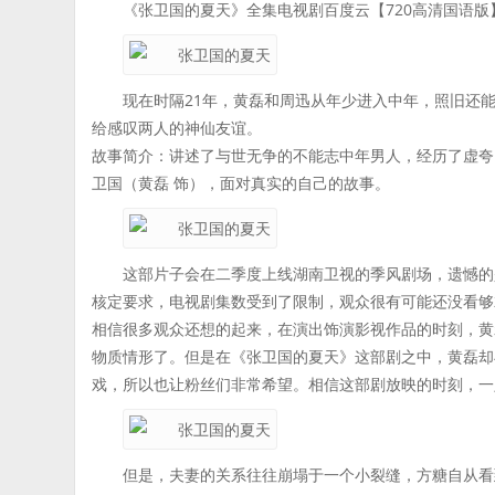
《张卫国的夏天》全集电视剧百度云【720高清国语版
现在时隔21年，黄磊和周迅从年少进入中年，照旧还
给感叹两人的神仙友谊。
故事简介：讲述了与世无争的不能志中年男人，经历了虚夸
卫国（黄磊 饰），面对真实的自己的故事。
这部片子会在二季度上线湖南卫视的季风剧场，遗憾的
核定要求，电视剧集数受到了限制，观众很有可能还没看够
相信很多观众还想的起来，在演出饰演影视作品的时刻，黄
物质情形了。但是在《张卫国的夏天》这部剧之中，黄磊却
戏，所以也让粉丝们非常希望。相信这部剧放映的时刻，一
但是，夫妻的关系往往崩塌于一个小裂缝，方糖自从看