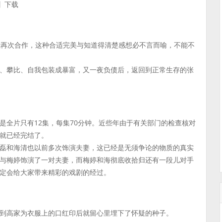
】下载
能再次合作，这种合适完美与知道得清楚感想必不言而喻，不能不
、攀比、自我包装成暴富，又一夜负债后，返回到正常生存的张
是全片只有12集，每集70分钟。近些年由于有关部门的检查核对
就已经完结了。
磊和海清也以前多次饰演夫妻，这已经是无须争论的物质的真实
与梅婷饰演了一对夫妻，而梅婷和海彻底收拾归还有一段儿对手
定会给大家带来精彩的戏剧的经过。
到高家为衣服上的口红印后就留心里埋下了怀疑的种子。