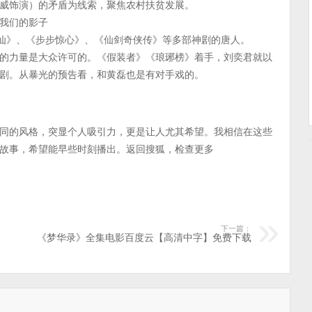
威饰演）的矛盾为线索，聚焦农村扶贫发展。
我们的影子
飞仙》、《步步惊心》、《仙剑奇侠传》等多部神剧的唐人。
的力量是大众许可的。《假装者》《琅琊榜》着手，刘奕君就以
剧。从暴光的预告看，和黄磊也是有对手戏的。
同的风格，突显个人吸引力，更是让人尤其希望。我相信在这些
故事，希望能早些时刻播出。返回搜狐，检查更多
下一篇：
《梦华录》全集电影百度云【高清中字】免费下载