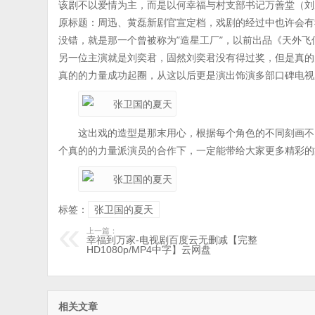
该剧不以爱情为主，而是以何幸福与村支部书记万善堂（刘
原标题：周迅、黄磊新剧官宣定档，戏剧的经过中也许会有
没错，就是那一个曾被称为”造星工厂”，以前出品《天外
另一位主演就是刘奕君，固然刘奕君没有得过奖，但是真的
真的的力量成功起圈，从这以后更是演出饰演多部口碑电视
这出戏的造型是那末用心，根据每个角色的不同刻画不
个真的的力量派演员的合作下，一定能带给大家更多精彩的
标签：
张卫国的夏天
上一篇：
幸福到万家-电视剧百度云无删减【完整
HD1080p/MP4中字】云网盘
相关文章