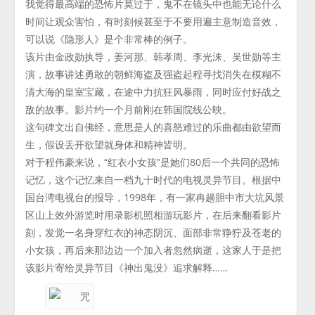
我觉得最高端的恐怖片莫过于，鬼不在镜头中也能无论什么
时间让观众害怕，有时刻候甚至于不要用遍主意制造音效，
可以说《隐形人》是个非常棒的例子。
该片由金政勋执导，姜河那、韩孝周、李光洙、吴世勋等主
演，故事讲述勇敢的朝鲜海盗及强盗起程寻找消失在模糊不
清大海的皇室宝藏，在途中力抗狂风暴雨，同时应付好战之
敌的故事。影片约一个月前刚在韩国院线公映。
这句碑文出自佛经，意思是人的喜怒难过的乐曲都由欲望而
生，假设丢开欲望就身体和精神皆明。
对于程伟豪来说，“红衣小女孩”是她们80后一个共同的恐怖
记忆，这个记忆来自一档九十时代的电视灵异节目。根据中
国台湾电视台的报导，1998年，有一家冉趟胆中市大坑风景
区山上效外游览时用录影机照相游玩影片，在后来翻看影片
刻，发觉一名身穿红衣的神态阴沉、面部非常狰狞及苍老的
小女孩，再后来那边边一个加入者忽然病逝，这家人于是把
该影片寄给灵异节目《神出鬼没》追求解释……