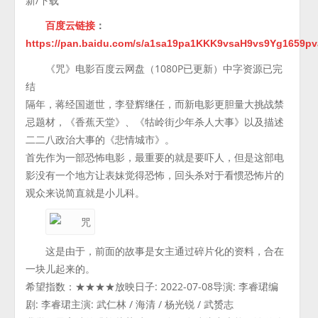
新/下载
百度云链接
：
https://pan.baidu.com/s/a1sa19pa1KKK9vsaH9vs9Yg1659p
《咒》电影百度云网盘（1080P已更新）中字资源已完
结
隔年，蒋经国逝世，李登辉继任，而新电影更胆量大挑战禁
忌题材，《香蕉天堂》、《牯岭街少年杀人大事》以及描述
二二八政治大事的《悲情城市》。
首先作为一部恐怖电影，最重要的就是要吓人，但是这部电
影没有一个地方让表妹觉得恐怖，回头杀对于看惯恐怖片的
观众来说简直就是小儿科。
这是由于，前面的故事是女主通过碎片化的资料，合在
一块儿起来的。
希望指数：★★★★放映日子: 2022-07-08导演: 李睿珺编
剧: 李睿珺主演: 武仁林 / 海清 / 杨光锐 / 武赟志