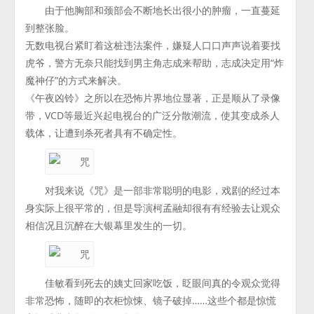
由于他胸部和颈部会不断地长出很小的肿瘤，一直蔓延
到整张脸。
无数电视台紧盯着这桩违法案件，嫌疑人口口声声说着要找
虎爷，警方无奈只能找到男主角志成来帮助，志成决定用“炸
魔神仔”的方式来解决。
《午夜凶铃》之所以在恐怖片界地位显著，正是顺从了录像
带，VCD等最近兴起电视台的广泛分散潮流，使其变成杀人
载体，让遭到杀死者具有不确定性。
对我来说《咒》是一部非常聪明的电影，戏剧的经过本
身实际上很平常的，但是导演柯孟融却很有有经验去让观众
相信况且沉醉在大银幕里发生的一切。
佳敏看到死去的姨丈回家吃饭，眨眼间真的令观众觉得
非常恐怖，随即的衣柜惊悚、镜子破掉……这些个都是惊慌