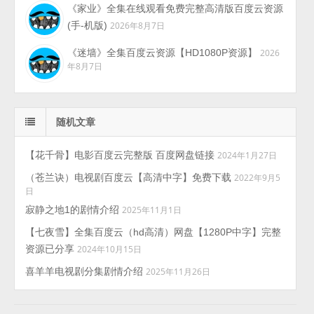
《家业》全集在线观看免费完整高清版百度云资源
(手-机版)
2026年8月7日
《迷墙》全集百度云资源【HD1080P资源】
2026
年8月7日
随机文章
【花千骨】电影百度云完整版 百度网盘链接
2024年1月27日
（苍兰诀）电视剧百度云【高清中字】免费下载
2022年9月5
日
寂静之地1的剧情介绍
2025年11月1日
【七夜雪】全集百度云（hd高清）网盘【1280P中字】完整
资源已分享
2024年10月15日
喜羊羊电视剧分集剧情介绍
2025年11月26日