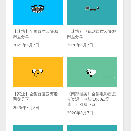
【迷墙】全集百度云资源
（迷墙）电视剧百度云资源
网盘分享
网盘分享
2026年8月7日
2026年8月7日
【家业】全集百度云资源
《南部档案》全集电影百度
网盘分享
云资源「电影/1080p/高
清」云网盘下载
2026年8月7日
2026年8月7日