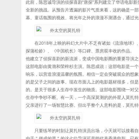
此前，陈思诚导演的侦探喜剧“唐探”系列建立了华语电影
全新的挑战。从预告片透漏的影片气质来看，这的确是一部
幕、童话氛围的视效、将光年之外的浪漫不测遇合，通过光
在2018年上映的科幻大片中,不乏有诸如《流浪地球
探蒲松龄》、《中国机长》等口碑、票房双丰收的作品。
他建立了侦探喜剧的新流派，变成中国电影圈的重要导演之
这部电影由黄渤和荣梓杉主演。陈思成说：这部电影是一个
响乐，以营造浪漫温馨的氛围。相信一定会突破观众的想象
的是父子之间的故事。现在市面儿上的电影题材很多，但是
的。是关于很多人生存中发生的物质。这部电影围绕一对父
生存中争吵不断。有一天，一个高深莫测的的外星人莫扎特
父亲进行了一场智慧比赛。但出乎整个人意料的是，莫扎特
只要练琴的时刻让莫扎特演员出场，小天就可以接着自
由于 " 拼成的菜 " 的这七位导演可是能代表香港电影、已