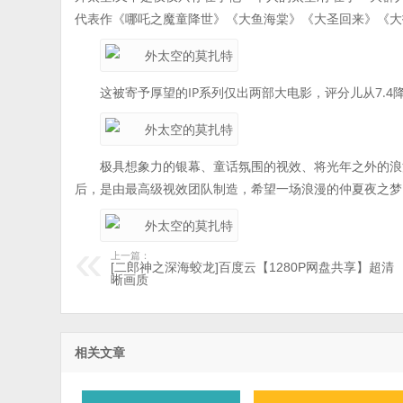
代表作《哪吒之魔童降世》《大鱼海棠》《大圣回来》《大
这被寄予厚望的IP系列仅出两部大电影，评分儿从7.4降
极具想象力的银幕、童话氛围的视效、将光年之外的浪
后，是由最高级视效团队制造，希望一场浪漫的仲夏夜之梦
上一篇：
[二郎神之深海蛟龙]百度云【1280P网盘共享】超清
晰画质
相关文章