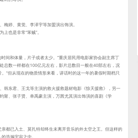
、梅婷、黄觉、李泽宇等加盟演出饰演。
为上也是非常“笨贼”。
的时间和体量，片子或者太少。”重庆居民用电影家协会副主席丁
总数一样都在100亿元左右，影片总数目一般在40部左右，况
片。“但从现在的物质情形来看，讲话时的这一年的暑假时期档只
、韩东君、王戈等主演的救火援救题材电影《惊天援救》，另一
钧甯、张子贤、单禹豪主演，万茜尤其演出饰演的喜剧《学
父亲都已入土、莫扎特却终生未离开音乐的外太空之王。但这样的
人的浩瀚宇宙之中。