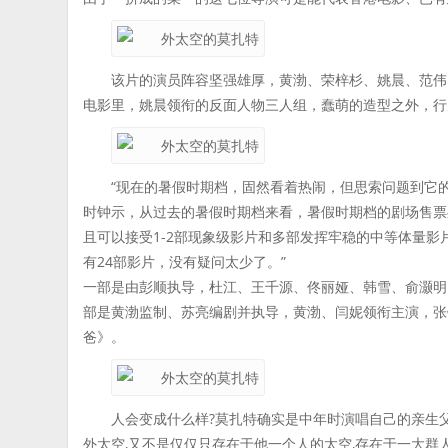
该片的演员阵容坚强雄厚，黄渤、荣梓杉、姚晨、范伟
电影里，姚晨领衔的反面人物三人组，蠢萌的造型之外，行
“现在的暑假时期档，固然看着热闹，但思索问题到它
时钟示，从过去的暑假时期档来看，暑假时期档的剧场售票处
且可以接受1-2部现象级影片和多部发挥牢稳的中等体量影
有24部影片，没有疑问太少了。”
一部是由彭顺执导，杜江、王千源、佟丽娅、韩雪、俞灏明
部是黄渤监制、苏亮编剧并执导，黄渤、闫妮领衔主演，张
爸》。
人会变成什么样?莫扎特确实是中年时演唱自己的亲生
外太空,又不是仅仅只存在于他一个人的太空,存在于一大群