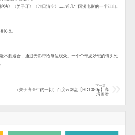
护法》《姜子牙》《昨日清空》……近几年国漫电影的一半江山。
到6.8。
漫不测遇合，通过光影带给每位观众。一个个奇思妙想的镜头死
。
下一篇：
（关于唐医生的一切）百度云网盘【HD1080p】高
清国语