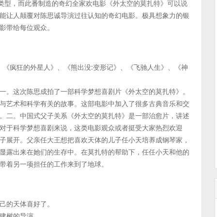
新类型，而此番制造的奇幻全家欢电影《外太空的莫扎特》可以说
能让人颠覆对陈思诚导演过往认知的奇幻电影。极具想象力的银
影带给每位观众。
》、《疯狂的外星人》、《熊出没:变形记》、《飞驰人生》、《神
一。这次陈思成拍了一部科学梦想喜剧片《外太空的莫扎特》。
与艺术和科学有关的故事。这部电影中加入了很多古典音乐和交
。二。中国式父子关系《外太空的莫扎特》是一部治愈片，讲述
对于科学梦想喜剧来说，这类电影观众或者挺受大家热烈欢迎
子展开。父亲任大王想把喜欢天体的儿子任小天培养成钢琴家，
显露出来在她们的生存中。在莫扎特的帮助下，任任小天和他的
带着另一项担任的工作来到了地球。
己的天体喜好了。
有建树的导演。