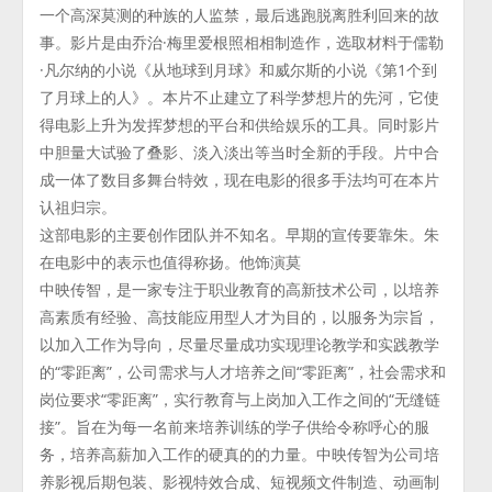
一个高深莫测的种族的人监禁，最后逃跑脱离胜利回来的故
事。影片是由乔治·梅里爱根照相相制造作，选取材料于儒勒
·凡尔纳的小说《从地球到月球》和威尔斯的小说《第1个到
了月球上的人》。本片不止建立了科学梦想片的先河，它使
得电影上升为发挥梦想的平台和供给娱乐的工具。同时影片
中胆量大试验了叠影、淡入淡出等当时全新的手段。片中合
成一体了数目多舞台特效，现在电影的很多手法均可在本片
认祖归宗。
这部电影的主要创作团队并不知名。早期的宣传要靠朱。朱
在电影中的表示也值得称扬。他饰演莫
中映传智，是一家专注于职业教育的高新技术公司，以培养
高素质有经验、高技能应用型人才为目的，以服务为宗旨，
以加入工作为导向，尽量尽量成功实现理论教学和实践教学
的“零距离”，公司需求与人才培养之间“零距离”，社会需求和
岗位要求“零距离”，实行教育与上岗加入工作之间的“无缝链
接”。旨在为每一名前来培养训练的学子供给令称呼心的服
务，培养高薪加入工作的硬真的的力量。中映传智为公司培
养影视后期包装、影视特效合成、短视频文件制造、动画制