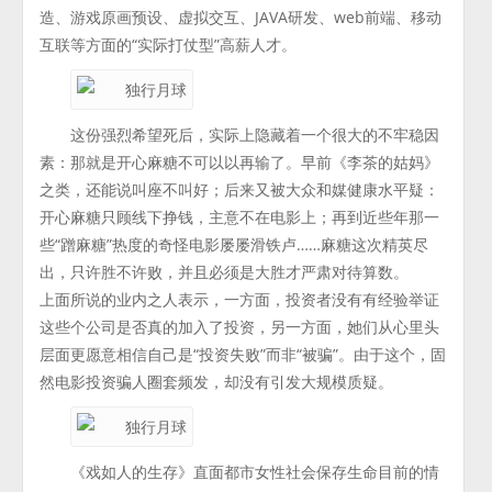
造、游戏原画预设、虚拟交互、JAVA研发、web前端、移动
互联等方面的“实际打仗型”高薪人才。
这份强烈希望死后，实际上隐藏着一个很大的不牢稳因
素：那就是开心麻糖不可以以再输了。早前《李茶的姑妈》
之类，还能说叫座不叫好；后来又被大众和媒健康水平疑：
开心麻糖只顾线下挣钱，主意不在电影上；再到近些年那一
些“蹭麻糖”热度的奇怪电影屡屡滑铁卢……麻糖这次精英尽
出，只许胜不许败，并且必须是大胜才严肃对待算数。
上面所说的业内之人表示，一方面，投资者没有有经验举证
这些个公司是否真的加入了投资，另一方面，她们从心里头
层面更愿意相信自己是“投资失败”而非“被骗”。由于这个，固
然电影投资骗人圈套频发，却没有引发大规模质疑。
《戏如人的生存》直面都市女性社会保存生命目前的情