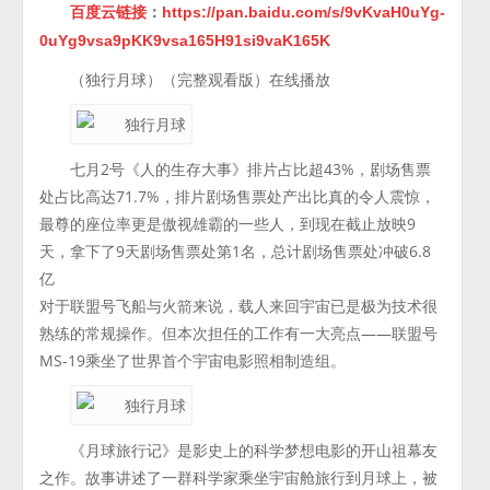
百度云链接
：
https://pan.baidu.com/s/9vKvaH0uYg-
0uYg9vsa9pKK9vsa165H91si9vaK165K
（独行月球）（完整观看版）在线播放
七月2号《人的生存大事》排片占比超43%，剧场售票
处占比高达71.7%，排片剧场售票处产出比真的令人震惊，
最尊的座位率更是傲视雄霸的一些人，到现在截止放映9
天，拿下了9天剧场售票处第1名，总计剧场售票处冲破6.8
亿
对于联盟号飞船与火箭来说，载人来回宇宙已是极为技术很
熟练的常规操作。但本次担任的工作有一大亮点——联盟号
MS-19乘坐了世界首个宇宙电影照相制造组。
《月球旅行记》是影史上的科学梦想电影的开山祖幕友
之作。故事讲述了一群科学家乘坐宇宙舱旅行到月球上，被