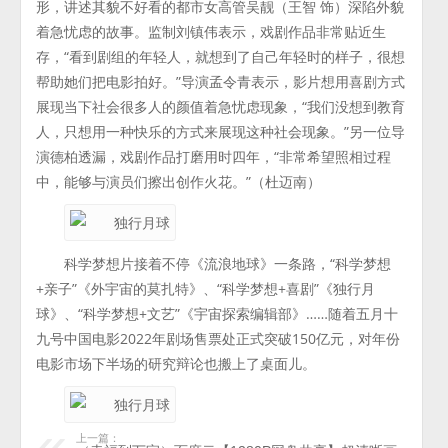
形，讲述其貌不好看的都市女高管吴靓（王智 饰）深陷外貌
着急忧虑的故事。监制刘镇伟表示，戏剧作品非常贴近生
存，“看到剧组的年轻人，就想到了自己年轻时的样子，很想
帮助她们把电影拍好。”导演孟令青表示，影片想用喜剧方式
展现当下社会很多人的颜值着急忧虑现象，“我们没想到教育
人，只想用一种快乐的方式来展现这种社会现象。”另一位导
演德柏透漏，戏剧作品打磨用时四年，“非常希望照相过程
中，能够与演员们擦出创作火花。”（杜迈南）
科学梦想片接着不停《流浪地球》一条路，“科学梦想
+亲子”《外宇宙的莫扎特》、“科学梦想+喜剧”《独行月
球》、“科学梦想+文艺”《宇宙探索编辑部》……随着五月十
九号中国电影2022年剧场售票处正式突破150亿元，对年份
电影市场下半场的研究辩论也搬上了桌面儿。
上一篇：