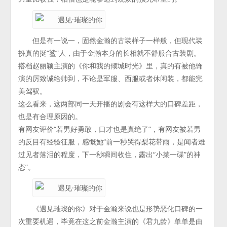
但是有一说一，固然金瀚的古装样子一样般，但现代装
扮真的挺“鲨”人，由于金瀚本身的长相就不舒服合古装剧。
搭档赵丽颖主演的《你和我的倾城时光》里，真的有被他饰
演的厉致诚给帅到，不论是军服、西服或者休闲装，都能完
美驾驭。
这么看来，这两部同一天开播的剧会有这样大的口碑差距，
也是有合理原因的。
有网友评价“若男好勇敢，口才也是真绝了”，有网友被若男
的反目有经验征服，感慨她“前一秒哭得梨花带雨，是闻者难
过见者落泪的程度，下一秒瞬间收住，露出“小菜一碟”的神
态”。
《遇见璀璨的你》对于金瀚来说也是形势恶化口碑的一
次重要机遇，毕竟在这之前金瀚主演的《君九龄》单单是由