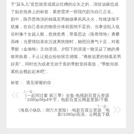
于“蒜头儿”造型就变成观众吐槽的众矢之的，演技油腻也成
了贴在他身上的标签，紧密需求一部现代剧为自己正名。
剧中，陈乔恩饰演的独孤若男她做事风风火火，性格泼辣不
犹豫，在自己喜欢的物质分体前面绝不妥协。当事业陷入低
谷时像个女超人般，愈挫愈勇，带着思达（陈宥维饰）勇攀
高峰；当爱情陷喜欢沉迷离恍惚时，她照旧勇气十足，对着
季默（金瀚饰）主动澄清。夕阳下的浪漫一吻见证了她的勇
敢和执着，不止让观众纷纷留言感慨，“勇敢追爱的独孤若男
好美”，同时也为或者无动于衷的季默觉得着急，“季默你抓
紧机会翘起起来吧”。
标签：
遇见璀璨的你
上一篇：
《一起同过窗 第三季》全集-电视剧百度云资源
「1080p/Mp4中字」电影百度云网盘更新/下载
下一篇：
《海底小纵队：洞穴大冒险》-电影百度云资源「电
影/1080p/高清」云网盘下载