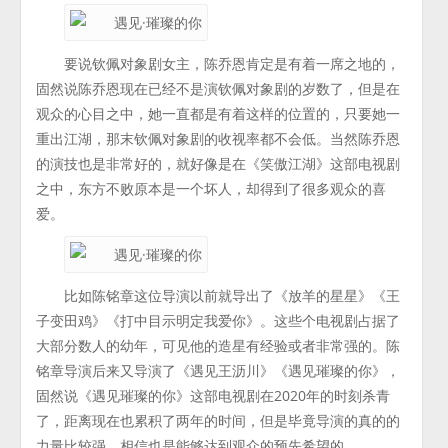
要说钦佩对象剧女主，陈乔恩肯定是有着一席之地的，
固然说陈乔恩现在已经不是演钦佩对象剧的岁数了，但是在
观众的心目之中，她一直都是有着这样的位置的，只要她一
重出江湖，那末钦佩对象剧的收视率都不会低。当然陈乔恩
的演技也是非常好的，就好像是在《笑傲江湖》这部电视剧
之中，东方不败原本是一个坏人，却得到了很多观众的喜
爱。
比如陈铭章这位导演以前就导出了《放羊的星星》《王
子变田鸡》《打中目示明定我爱你》。这些个电视剧占据了
大部分数人的幼年，可见他的造星有经验或者非常强的。陈
铭章导演后来又导演了《遇见王沥川》《遇见璀璨的你》，
固然说《遇见璀璨的你》这部电视剧在2020年的时刻杀青
了，距离现在也累积了两年的时间，但是毕竟导演的真的的
力量比较强，相信也是能够达到观众的预先希望的。