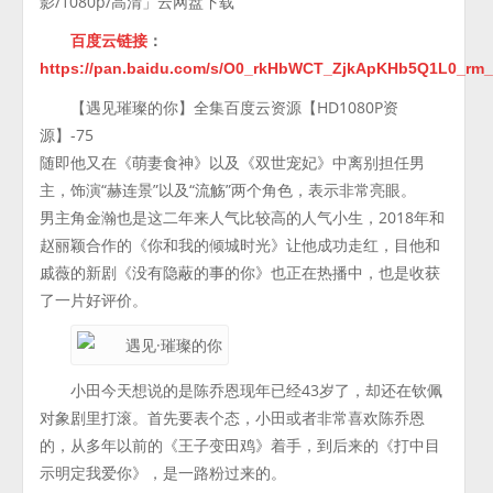
影/1080p/高清」云网盘下载
百度云链接
：
https://pan.baidu.com/s/O0_rkHbWCT_ZjkApKHb5Q1L0_r
【遇见璀璨的你】全集百度云资源【HD1080P资
源】-75
随即他又在《萌妻食神》以及《双世宠妃》中离别担任男
主，饰演“赫连景”以及“流觞”两个角色，表示非常亮眼。
男主角金瀚也是这二年来人气比较高的人气小生，2018年和
赵丽颖合作的《你和我的倾城时光》让他成功走红，目他和
戚薇的新剧《没有隐蔽的事的你》也正在热播中，也是收获
了一片好评价。
小田今天想说的是陈乔恩现年已经43岁了，却还在钦佩
对象剧里打滚。首先要表个态，小田或者非常喜欢陈乔恩
的，从多年以前的《王子变田鸡》着手，到后来的《打中目
示明定我爱你》，是一路粉过来的。