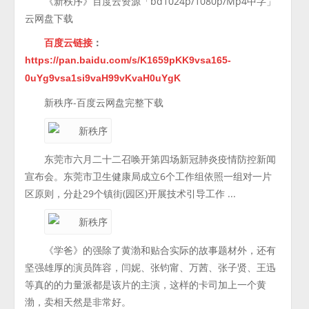
《新秩序》百度云资源「bd1024p/1080p/Mp4中字」
云网盘下载
百度云链接
：
https://pan.baidu.com/s/K1659pKK9vsa165-
0uYg9vsa1si9vaH99vKvaH0uYgK
新秩序-百度云网盘完整下载
东莞市六月二十二召唤开第四场新冠肺炎疫情防控新闻
宣布会。东莞市卫生健康局成立6个工作组依照一组对一片
区原则，分赴29个镇街(园区)开展技术引导工作 ...
《学爸》的强除了黄渤和贴合实际的故事题材外，还有
坚强雄厚的演员阵容，闫妮、张钧甯、万茜、张子贤、王迅
等真的的力量派都是该片的主演，这样的卡司加上一个黄
渤，卖相天然是非常好。