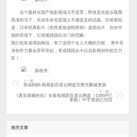
这个题材在国产电影领域几乎是零，即使是在娱乐氛围
高涨的当下，失掉生命也是国人不愿提及的话题。任谁都知
道，日本经典影片《把死者放进棺椁师》是部佳片，但在中
国的语境下，它很难跳脱出冷门的范畴。
我们也有道理由相信：有了这些个名人大腕的力挺， 青年导
演创作力量会异军突起，变成我国从今以后影视创作的主力
军！
上一篇：
加油妈妈-电视剧百度云网盘完整无删减资源
下一篇：
《遇见璀璨的你》全集电视剧百度云网盘（1080P已
更新）中字资源已完结
相关文章