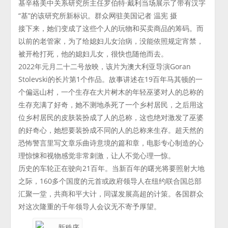
基辛格美中关系研究所主任罗伯特·戴利当场展示了带有汉字
“基”的该研究所新标识。群众网驻美国记者 温宪 摄
接下来，她们变成了这些个人的玩物和买卖商品的筹码。而
以前的老管家，为了给媳妇儿女治病，没能依照规定宵禁，
被开枪打死，他的媳妇儿女，很快也随他而去。
2022年元月二十二号放映，该片为澳大利亚导演Goran
Stolevski的长片第1个作品。故事讲述在19百年马其顿的一
个偏远山村，一个生存在大片树木的年轻巫婆对人的总称的
生存充满了好奇，她不测地杀死了一个乡村居民，之后用这
位乡村居民的皮肤装扮成了人的总称，这也绝对激发了巫婆
的好奇心，她想要装扮成不同的人的总称来生存。超天然的
恐怖警言里写文章乐曲诗意境的篇和章，电影专心制造的心
理惊悚和视物感觉非常刺激，让人不觉心理一惊。
历史的车轮正在驶向21百年。当新百年的曙光将要照射大地
之际，160多个国度的元首或政府领导人在纽约联合国总部
汇聚一堂，共商和平大计，同谋发展高超的计策。各国群众
对这次隆重的千年领导人会议无不寄予厚望。