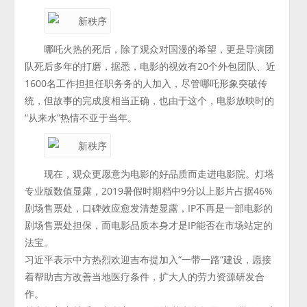
哪吒火热的死后，除了观众对国漫的希望，更是导演团
队死后多年的打磨，据悉，电影的视效有20个外包团队、近
1600名工作担担任职务务的人加入，尽管哪吒形象突破传
统，但故事的完成度相当正确，也由于这个，电影放映时的
“从来水”热情不亚于当年。
现在，观众更愿意为电影的好品质而走进电影院。灯塔
专业版数值显露，2019暑假时期档中9分以上影片占据46%
剧场售票处，口碑效应愈发清楚显露，IP不再是一部电影的
剧场售票处担保，而电影品质本身才是IP能否在市场站定的
法宝。
习近平表示中方热烈欢迎吉布提加入“一带一路”建设，愿接
着帮助吉方改善当地医疗条件，扩大人的劳力资源研发合
作。