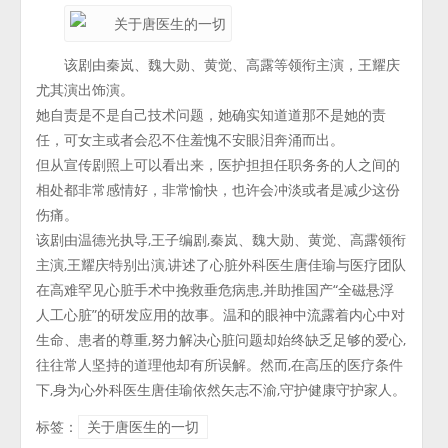
该剧由秦岚、魏大勋、黄觉、高露等领衔主演，王耀庆
尤其演出饰演。
她自责是不是自己技术问题，她确实知道道那不是她的责
任，可女主或者会忍不住羞愧不安眼泪奔涌而出。
但从宣传剧照上可以看出来，医护担担任职务务的人之间的
相处都非常感情好，非常愉快，也许会冲淡或者是减少这份
伤痛。
该剧由温德光执导,王子编剧,秦岚、魏大勋、黄觉、高露领衔
主演,王耀庆特别出演,讲述了心脏外科医生唐佳瑜与医疗团队
在高难罕见心脏手术中挽救垂危病患,并助推国产“全磁悬浮
人工心脏”的研发应用的故事。温和的眼神中流露着内心中对
生命、患者的尊重,努力解决心脏问题却始终缺乏足够的爱心,
往往常人坚持的道理他却有所误解。然而,在高压的医疗条件
下,身为心外科医生唐佳瑜依然矢志不渝,守护健康守护家人。
标签：
关于唐医生的一切