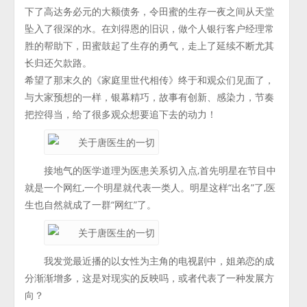
下了高达务必元的大额债务，令田蜜的生存一夜之间从天堂
坠入了很深的水。在刘得恩的旧识，做个人银行客户经理常
胜的帮助下，田蜜鼓起了生存的勇气，走上了延续不断尤其
长归还欠款路。
希望了那末久的《家庭里世代相传》终于和观众们见面了，
与大家预想的一样，银幕精巧，故事有创新、感染力，节奏
把控得当，给了很多观众想要追下去的动力！
接地气的医学道理为医患关系切入点,首先明星在节目中
就是一个网红,一个明星就代表一类人。明星这样“出名”了,医
生也自然就成了一群“网红”了。
我发觉最近播的以女性为主角的电视剧中，姐弟恋的成
分渐渐增多，这是对现实的反映吗，或者代表了一种发展方
向？