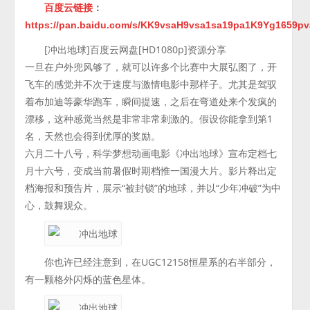
百度云链接
：
https://pan.baidu.com/s/KK9vsaH9vsa1sa19pa1K9Yg1659p
[冲出地球]百度云网盘[HD1080p]资源分享
一旦在户外兜风够了，就可以许多个比赛中大展弘图了，开
飞车的感觉并不次于速度与激情电影中那样子。尤其是驾驭
着布加迪等豪华跑车，瞬间提速，之后在弯道处来个发疯的
漂移，这种感觉当然是非常非常刺激的。假设你能拿到第1
名，天然也会得到优厚的奖励。
六月二十八号，科学梦想动画电影《冲出地球》宣布定档七
月十六号，变成当前暑假时期档惟一国漫大片。影片释出定
档海报和预告片，展示“被封锁”的地球，并以“少年冲破”为中
心，鼓舞观众。
你也许已经注意到，在UGC12158恒星系的右半部分，
有一颗格外闪烁的蓝色星体。