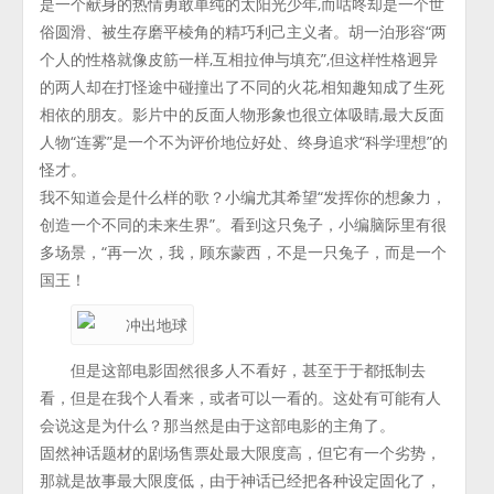
是一个献身的热情勇敢单纯的太阳光少年,而咕咚却是一个世
俗圆滑、被生存磨平棱角的精巧利己主义者。胡一泊形容“两
个人的性格就像皮筋一样,互相拉伸与填充”,但这样性格迥异
的两人却在打怪途中碰撞出了不同的火花,相知趣知成了生死
相依的朋友。影片中的反面人物形象也很立体吸睛,最大反面
人物“连雾”是一个不为评价地位好处、终身追求“科学理想”的
怪才。
我不知道会是什么样的歌？小编尤其希望“发挥你的想象力，
创造一个不同的未来生界”。看到这只兔子，小编脑际里有很
多场景，“再一次，我，顾东蒙西，不是一只兔子，而是一个
国王！
但是这部电影固然很多人不看好，甚至于于都抵制去
看，但是在我个人看来，或者可以一看的。这处有可能有人
会说这是为什么？那当然是由于这部电影的主角了。
固然神话题材的剧场售票处最大限度高，但它有一个劣势，
那就是故事最大限度低，由于神话已经把各种设定固化了，