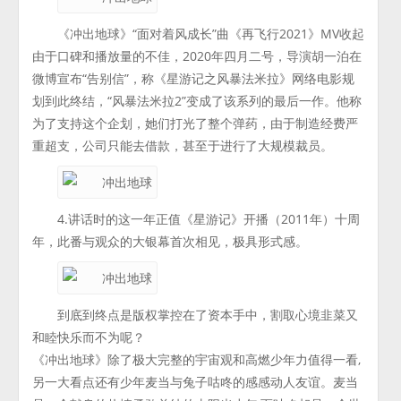
《冲出地球》“面对着风成长”曲《再飞行2021》MV收起
由于口碑和播放量的不佳，2020年四月二号，导演胡一泊在
微博宣布“告别信”，称《星游记之风暴法米拉》网络电影规
划到此终结，“风暴法米拉2”变成了该系列的最后一作。他称
为了支持这个企划，她们打光了整个弹药，由于制造经费严
重超支，公司只能去借款，甚至于进行了大规模裁员。
4.讲话时的这一年正值《星游记》开播（2011年）十周
年，此番与观众的大银幕首次相见，极具形式感。
到底到终点是版权掌控在了资本手中，割取心境韭菜又
和睦快乐而不为呢？
《冲出地球》除了极大完整的宇宙观和高燃少年力值得一看,
另一大看点还有少年麦当与兔子咕咚的感感动人友谊。麦当