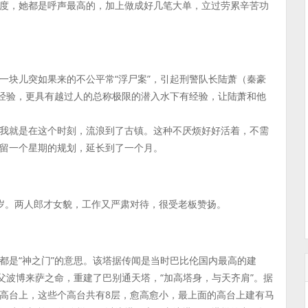
度，她都是呼声最高的，加上做成好几笔大单，立过劳累辛苦功
一块儿突如果来的不公平常“浮尸案”，引起刑警队长陆萧（秦豪
有经验，更具有越过人的总称极限的潜入水下有经验，让陆萧和他
我就是在这个时刻，流浪到了古镇。这种不厌烦好好活着，不需
留一个星期的规划，延长到了一个月。
岁。两人郎才女貌，工作又严肃对待，很受老板赞扬。
都是“神之门”的意思。该塔据传闻是当时巴比伦国内最高的建
父波博来萨之命，重建了巴别通天塔，“加高塔身，与天齐肩”。据
高台上，这些个高台共有8层，愈高愈小，最上面的高台上建有马