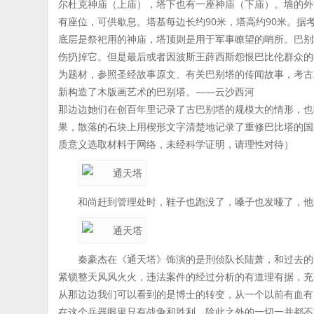
尔杜克神庙（上庙），塔下也有一座神庙（下庙）。墙的外
有座位，可供歇息。塔基每边长约90米，塔高约90米。
底层是祭祀用的神庙，塔顶则是用于军事瞭望的哨所。巴别
伤扔掉它。但是最后或者因波斯王薛西斯怨恨巴比伦群众的拼
为题材，参照圣经故事原文、有关巴别塔的传闻故事，考古
新构造了木版画艺术的巴别塔。——云沙西河
那边边她们在创百年里记录了古巴别塔的规模大的情形，也
果，散落的石块上用楔形文字清楚地记录了重修巴比塔的国
质意义选取材料于网络，未经科学证明，请理性对待）
和尚赶到管理处时，鞋子也跑没了，嗓子也发哑了，他
秦豪杰在《通天塔》饰演的是刑侦队长陆萧，和过去的
紧锁整天风风火火，违法案件的经过分析的有道理有据，充
从那边边我们可以看到的是博士的转变，从一个以前有血有
在这个兵器眼里只有战争和胜利，除此之外的一切一并都不