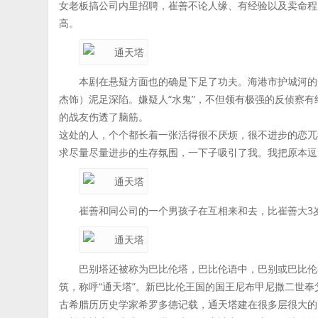
女老板搞公司内里招聘，崔善不论人缘、有经验以及卖命程
高。
本剧在悬疑方面也的确是下足了功夫。海港市护城河的
杰饰）泥足深陷。嫌疑人“水鬼”，不但领有极强的反侦察
的战友伤透了脑筋。
这处的人，个个都长着一张活得很不厌烦，很不进步的恋兀
求尽量尽量进步的生存氛围，一下子吸引了我。我把原本逗
崔善和同公司的一个男孩子在互相来和去，比崔善大3
巴别塔还被称为巴比伦塔，巴比伦语中，巴别或巴比伦
筑，称呼“通天塔”。新巴比伦王国的国王尼布甲尼撒二世奉
古希腊历历史学家希罗多德记载，通天塔建在很多层很大的