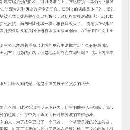
沿建有螺旋形的阶梯，可以绕塔而上，直达塔顶；塔梯的中腰设
据考古资深专家和历史资深专家研究，巴别塔的功能是多样的，塔的
塔被无数英雄所整个倒出和折服，经历多次多次战乱都不忍心损
死反抗，而与巴比伦城一块儿被彻底毁灭了。 周老以“巴别塔”
发觉资料以及有关图像进行木版画版画创作，在“语-图”互文中重
暗中表示意思着重修巴比塔的尼布甲尼撒肯定不会有好最后结
王尼布甲尼撒的姓名，但是地基到终点在哪里呢？（以上内里本
眼里闪着发疯的光。这是个痛失孩子的父亲的样子。
角色不同，此次饰演的反差感较大，剧中的他外形不细腻，眉心
分的还原了生存中为了查案而长时期奔波的警察形象。
肉的人，为了战争变成了一个武器，一个掌管杀死的冷血兵器，
重要，以至于连罗德岛的老干员都在质疑让博士再这么的踏上战