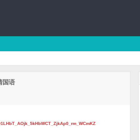
清国语
Hb5Q1LHbT_AOjk_5kHbWCT_ZjkAp0_rm_WCmKZ