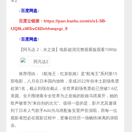
享】
↓百度网盘↓
百度云链接
：
https://pan.baidu.com/s/o1-SB-
fJQ8LcW3ivC6Dchhwqcgi_9
↑百度网盘↑
【阿凡达 2：水之道】电影超清完整观看版观看1080p
推荐理由：《航海王：红发歌姬》是“航海王”系列第15
部电影，八月在日本国内放映，变成2022年份本土剧场售票
处第1名，截止到现在截止，全世界剧场售票处已突破1.6亿
美圆。全片围绕着令全世界为之发疯的歌姬乌塔展开，她的
歌声被誉为“来自别的次元”。值得一提的是，影片尤其邀请
到了日本人气歌手Ado为乌塔配备安置声音演唱，而每一位
观影者想必在观影过程中，更像在经历一场畅快淋漓的演唱
会。