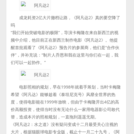
成龙耗资2亿大片撤档让路，《阿凡达2》真的要空降了
吗
“我们开始突破电影的极限”，导演卡梅隆在来自新西兰的视
频中介绍，他目前正在新西兰制作电影《阿凡达2》。他提
醒首批观看了《阿凡达2》预告片的参展商，他们是“合作伙
伴”，并补充说：“制片人乔恩和我在这里与你们在一起，我
们可以一起协作。”
电影照相的规划，早在1998年就着手筹划，当时卡梅隆
希望《阿凡达》能够趁着《泰坦尼克号》风靡全世界的热
度，使得电影能在1999年放映，但由于卡梅隆开出4亿的高
价高额投资，使得当时没有无论什么一家用电器影公司敢代
替，造成本片的照相规划，一直拖到遥遥无期。
《阿凡达2：水之道》没有疑问变成十二月最受关心注视的
大片，根据猫眼球电影专业版，截止十一月二十九号，《阿