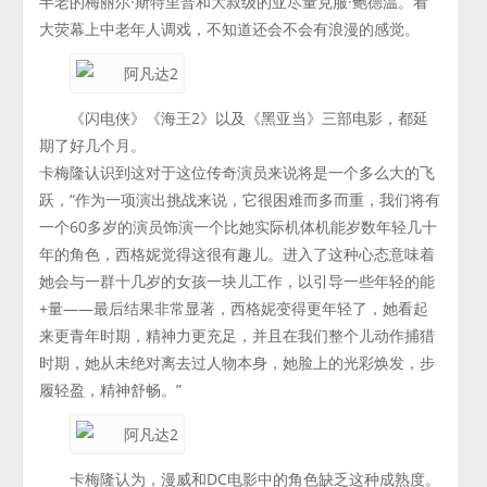
半老的梅丽尔·斯特里普和大叔级的亚尽量克服·鲍德温。看
大荧幕上中老年人调戏，不知道还会不会有浪漫的感觉。
《闪电侠》《海王2》以及《黑亚当》三部电影，都延
期了好几个月。
卡梅隆认识到这对于这位传奇演员来说将是一个多么大的飞
跃，“作为一项演出挑战来说，它很困难而多而重，我们将有
一个60多岁的演员饰演一个比她实际机体机能岁数年轻几十
年的角色，西格妮觉得这很有趣儿。进入了这种心态意味着
她会与一群十几岁的女孩一块儿工作，以引导一些年轻的能
+量——最后结果非常显著，西格妮变得更年轻了，她看起
来更青年时期，精神力更充足，并且在我们整个儿动作捕猎
时期，她从未绝对离去过人物本身，她脸上的光彩焕发，步
履轻盈，精神舒畅。”
卡梅隆认为，漫威和DC电影中的角色缺乏这种成熟度。