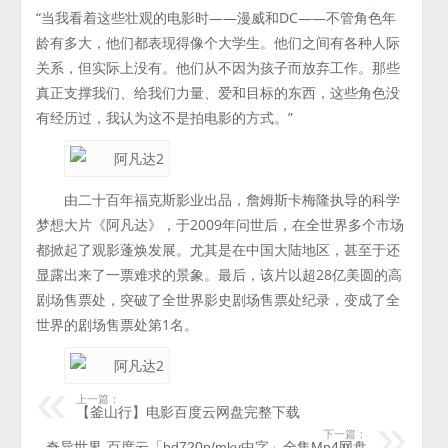
“当我看着这些壮观的电影时——漫威和DC——不管角色年
龄有多大，他们都表现得像个大学生。他们之间有各种人际
关系，但实际上没有。他们从不因为孩子而放弃工作。那些
真正支撑我们、给我们力量、爱和目标的东西，这些角色没
有经历过，我认为这不是拍电影的方式。”
由二十百年福克斯影业出品，詹姆斯卡梅隆执导的科学
梦想大片《阿凡达》，于2009年问世后，在全世界多个市场
都掀起了观影蓬焕发展。尤其是在中国大陆地区，甚至于还
显露出来了一票难求的景象。最后，该片以超28亿美圆的高
剧场售票处，突破了全世界影史剧场售票处纪录，变成了全
世界的剧场售票处第1名。
上一篇：
【釜山行】电影百度云网盘完整下载
下一篇：
奇异世界-百度云「bd720p/mkv中字」全集Mp4网盘