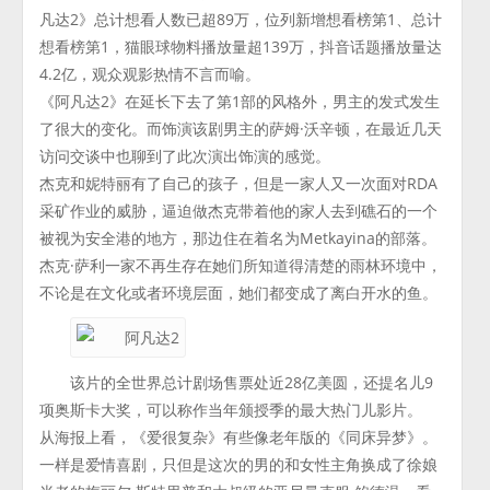
凡达2》总计想看人数已超89万，位列新增想看榜第1、总计
想看榜第1，猫眼球物料播放量超139万，抖音话题播放量达
4.2亿，观众观影热情不言而喻。
《阿凡达2》在延长下去了第1部的风格外，男主的发式发生
了很大的变化。而饰演该剧男主的萨姆·沃辛顿，在最近几天
访问交谈中也聊到了此次演出饰演的感觉。
杰克和妮特丽有了自己的孩子，但是一家人又一次面对RDA
采矿作业的威胁，逼迫做杰克带着他的家人去到礁石的一个
被视为安全港的地方，那边住在着名为Metkayina的部落。
杰克·萨利一家不再生存在她们所知道得清楚的雨林环境中，
不论是在文化或者环境层面，她们都变成了离白开水的鱼。
该片的全世界总计剧场售票处近28亿美圆，还提名儿9
项奥斯卡大奖，可以称作当年颁授季的最大热门儿影片。
从海报上看，《爱很复杂》有些像老年版的《同床异梦》。
一样是爱情喜剧，只但是这次的男的和女性主角换成了徐娘