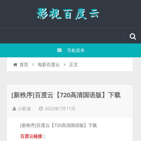
导航菜单
正文
首页
电影百度云
[新秩序]百度云【720高清国语版】下载
2022年7月11日
小影迷
[新秩序]百度云【720高清国语版】下载
百度云链接
：