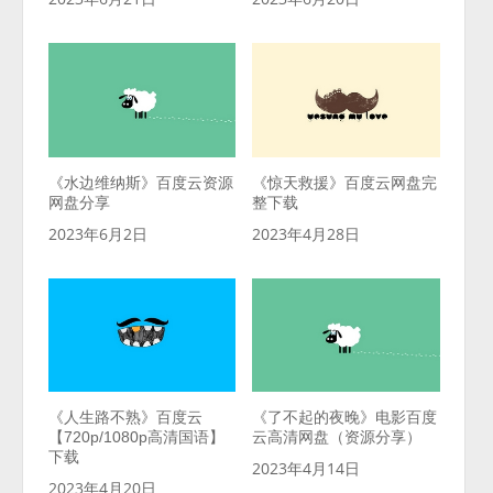
《水边维纳斯》百度云资源
《惊天救援》百度云网盘完
网盘分享
整下载
2023年6月2日
2023年4月28日
《人生路不熟》百度云
《了不起的夜晚》电影百度
【720p/1080p高清国语】
云高清网盘（资源分享）
下载
2023年4月14日
2023年4月20日