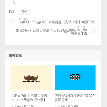
一方。
标签：
门锁
上一篇：
《狮子山下的故事》全集网盘【高清中字】免费下载
下一篇：
（加油妈妈）百度云资源「bd1024p/1080p/Mp4中
字」云网盘下载
相关文章
【消失的她】电影百度云
[消失的她]百度云高清720P
【1080p网盘资源分享】
资源分享
2023年6月21日
2023年6月20日