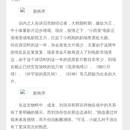
业内之人告诉贝壳财经记者，大档期时期，爆款为王，
中小体量影片迈步维艰。现在，疫情之下，“小而美”电影正
渐渐变成电影院主力，扛起了小档期的剧场售票处大旗。
但在讲话时的这一年，你会发觉大片很少，主要由于这两年
疫情反反反复复复，很多资金不敢再进入了到电影市场里
边，由于这个讲话时的这一年的优质影片数目非常少，到现
在截止已经官宣放映的也只有《流浪地球2》、《独行月
球》、《外宇宙的莫扎特》、《封神》等几部较为出名的大
片。
在这支物料中，成龙、刘浩存和郭吉祥物在戏中的关系
有了更明确的展示。而刘浩存也在那边边谈到，“挑选通过对
戏来激发感情，而不但自酝酿感情。”可见，小妮儿对于演出
有了更深层次的熟悉。