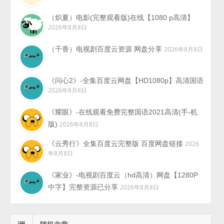
（炽夏）电影(完整观看版)在线【1080 p高清】
2026年8月8日
（千香）电视剧百度云资源 网盘分享
2026年8月8日
《问心2》-全集百度云网盘【HD1080p】高清国语
2026年8月8日
《耀眼》-在线观看免费完整国语2021高清(手-机
版)
2026年8月8日
《云秀行》全集百度云完整版 百度网盘链接
2026
年8月8日
《家业》-电视剧百度云（hd高清）网盘【1280P
中字】完整资源已分享
2026年8月8日