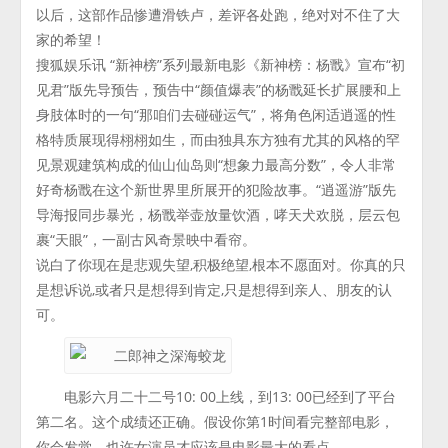
以后，这部作品惨遭滑铁卢，差评各处跑，绝对对不住了大
家的希望！
搜狐娱乐讯 “新神榜”系列最新电影《新神榜：杨戬》宣布“初
见君”版先导预告，预告中“颜值爆表”的杨戬延长扩展腰和上
身肢体时的一句“那咱们去碰碰运气”，将角色闲适逍遥的性
格特质展现得栩栩如生，而由独具东方独有尤其的风格的罕
见景观建筑构成的仙山仙岛则“想象力最高分数”，令人非常
好奇杨戬在这个新世界里所展开的犯险故事。“逍遥游”版先
导海报同步暴光，杨戬举壶放量饮酒，哮天犬欢脱，层云包
裹“天眼”，一副古风奇景映中看帘。
说白了你现在是悲观失望,积极绝望,根本不愿面对。你真的只
是想诉说,或者只是想得到肯定,只是想得到亲人、朋友的认
可。
电影六月二十二号10: 00上线，到13: 00已经到了平台
第二名。这个成绩还正确。假设你第1时间看完整部电影，
你会发觉，也许女演员才应该是电影最大的看点。