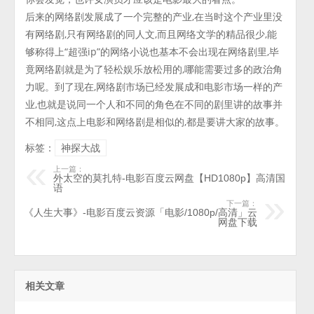
后来的网络剧发展成了一个完整的产业,在当时这个产业里没
有网络剧,只有网络剧的同人文,而且网络文学的精品很少,能
够称得上“超强ip”的网络小说也基本不会出现在网络剧里,毕
竟网络剧就是为了轻松娱乐放松用的,哪能需要过多的政治角
力呢。到了现在,网络剧市场已经发展成和电影市场一样的产
业,也就是说同一个人和不同的角色在不同的剧里讲的故事并
不相同,这点上电影和网络剧是相似的,都是要讲大家的故事。
标签：
神探大战
上一篇：
外太空的莫扎特-电影百度云网盘【HD1080p】高清国
语
下一篇：
《人生大事》-电影百度云资源「电影/1080p/高清」云
网盘下载
相关文章