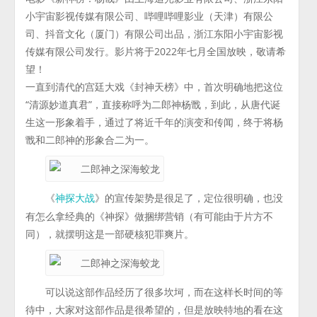
小宇宙影视传媒有限公司、哔哩哔哩影业（天津）有限公
司、抖音文化（厦门）有限公司出品，浙江东阳小宇宙影视
传媒有限公司发行。影片将于2022年七月全国放映，敬请希
望！
一直到清代的宫廷大戏《封神天榜》中，首次明确地把这位
“清源妙道真君”，直接称呼为二郎神杨戬，到此，从唐代诞
生这一形象着手，通过了将近千年的演变和传闻，终于将杨
戬和二郎神的形象合二为一。
《
》的宣传架势是很足了，定位很明确，也没
神探大战
有怎么拿经典的《神探》做捆绑营销（有可能由于片方不
同），就摆明这是一部硬核犯罪爽片。
可以说这部作品经历了很多坎坷，而在这样长时间的等
待中，大家对这部作品是很希望的，但是放映特地的看在这