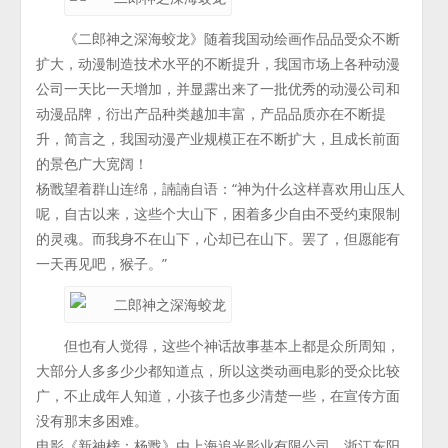
《二郎神之深海蛟龙》随着我国动绘画作品品受众不断
扩大，动漫制造技术水平的不断提升，我国市场上各种动漫
公司一天比一天增加，并显露出来了一批优秀的动漫公司和
动漫品牌，衍出产品种类越加丰富，产品品质亦在不断提
升，简言之，我国动漫产业规模正在不断扩大，且成长前面
的景色广大宽阔！
杨戬望着群山连绵，諵諵自语：“神为什么这样喜欢用山压人
呢，自古以来，这些个大山下，困着多少自由不受约束限制
的灵魂。而我身不在山下，心却已在山下。罢了，但愿能有
一天再见吧，猴子。”
但也有人觉得，这些个神话故事基本上都是众所周知，
大部分人多多少少都知道点，所以这类动画电影的受众比较
广，不止成年人知道，小孩子也多少清楚一些，在宣传方面
没有那末多困难。
电影《新神榜：杨戬》由上海追光影业有限公司、浙江东阳