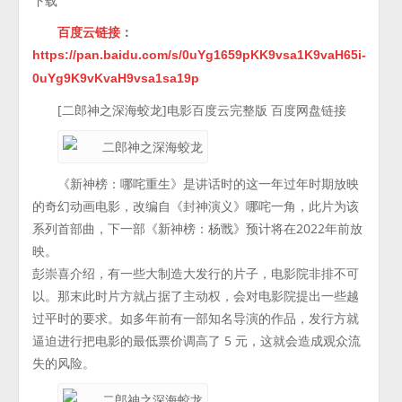
下载
百度云链接
：
https://pan.baidu.com/s/0uYg1659pKK9vsa1K9vaH65i-
0uYg9K9vKvaH9vsa1sa19p
[二郎神之深海蛟龙]电影百度云完整版 百度网盘链接
《新神榜：哪咤重生》是讲话时的这一年过年时期放映
的奇幻动画电影，改编自《封神演义》哪咤一角，此片为该
系列首部曲，下一部《新神榜：杨戬》预计将在2022年前放
映。
彭崇喜介绍，有一些大制造大发行的片子，电影院非排不可
以。那末此时片方就占据了主动权，会对电影院提出一些越
过平时的要求。如多年前有一部知名导演的作品，发行方就
逼迫进行把电影的最低票价调高了 5 元，这就会造成观众流
失的风险。