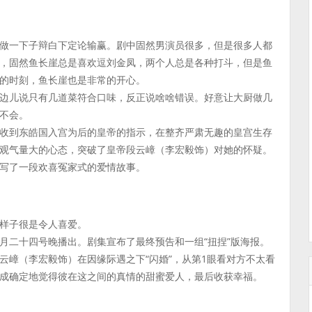
做一下子辩白下定论输赢。剧中固然男演员很多，但是很多人都
，固然鱼长崖总是喜欢逗刘金凤，两个人总是各种打斗，但是鱼
的时刻，鱼长崖也是非常的开心。
边儿说只有几道菜符合口味，反正说啥啥错误。好意让大厨做几
不会。
收到东皓国入宫为后的皇帝的指示，在整齐严肃无趣的皇宫生存
观气量大的心态，突破了皇帝段云嶂（李宏毅饰）对她的怀疑。
写了一段欢喜冤家式的爱情故事。
样子很是令人喜爱。
月二十四号晚播出。剧集宣布了最终预告和一组“扭捏”版海报。
云嶂（李宏毅饰）在因缘际遇之下“闪婚”，从第1眼看对方不太看
成确定地觉得彼在这之间的真情的甜蜜爱人，最后收获幸福。