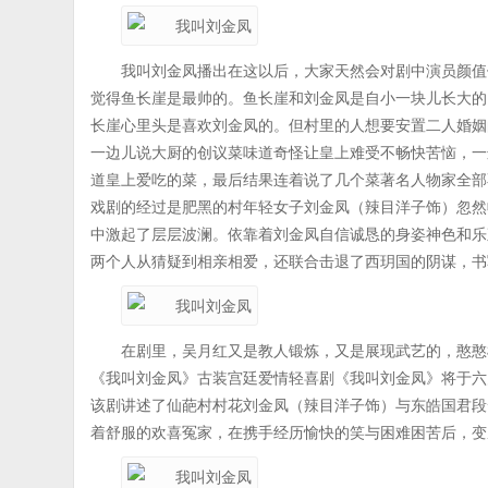
我叫刘金凤播出在这以后，大家天然会对剧中演员颜值
觉得鱼长崖是最帅的。鱼长崖和刘金凤是自小一块儿长大的
长崖心里头是喜欢刘金凤的。但村里的人想要安置二人婚姻
一边儿说大厨的创议菜味道奇怪让皇上难受不畅快苦恼，一
道皇上爱吃的菜，最后结果连着说了几个菜著名人物家全部
戏剧的经过是肥黑的村年轻女子刘金凤（辣目洋子饰）忽然
中激起了层层波澜。依靠着刘金凤自信诚恳的身姿神色和乐
两个人从猜疑到相亲相爱，还联合击退了西玥国的阴谋，书
在剧里，吴月红又是教人锻炼，又是展现武艺的，憨憨
《我叫刘金凤》古装宫廷爱情轻喜剧《我叫刘金凤》将于六
该剧讲述了仙葩村村花刘金凤（辣目洋子饰）与东皓国君段
着舒服的欢喜冤家，在携手经历愉快的笑与困难困苦后，变