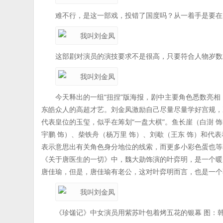
难不行，是这一部戏，投错了国度吗？从一着手是要在
这部剧对演员的演技要求不是很高，只要符合人物岁数
今天释出的一组“扭捏”版海报，剧中主要角色悉数亮相
东皓众人的高超才艺。刘金凤激励自己尽量尽量学好宫规，
代表皇位的玉玺，似乎在筹划“一盘大棋”。鱼长崖（白澍 
宇鹏 饰）、柴铁舟（杨万里 饰）、刘歇（王东 饰）和代
表示意思出有关角色身分地位的线索，而更多小彩色蛋也等
《关于唐医生的一切》中，魏大勋饰演的叶弈明，是一个暖
唐佳瑜，但是，唐佳瑜有老公，这对叶弈明而言，也是一个
《珍馐记》中女演员用紫苏叶包着烤五花的银幕 图：