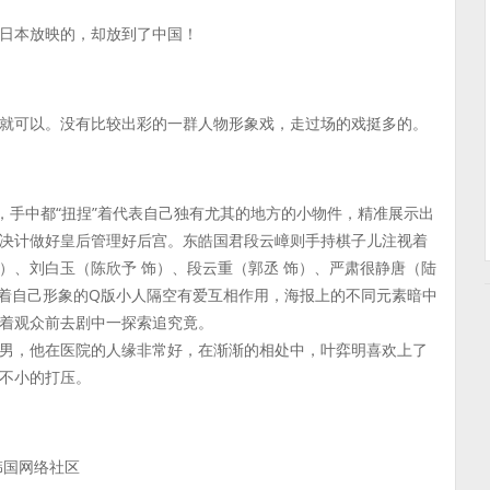
日本放映的，却放到了中国！
就可以。没有比较出彩的一群人物形象戏，走过场的戏挺多的。
，手中都“扭捏”着代表自己独有尤其的地方的小物件，精准展示出
决计做好皇后管理好后宫。东皓国君段云嶂则手持棋子儿注视着
饰）、刘白玉（陈欣予 饰）、段云重（郭丞 饰）、严肃很静唐（陆
表着自己形象的Q版小人隔空有爱互相作用，海报上的不同元素暗中
着观众前去剧中一探索追究竟。
男，他在医院的人缘非常好，在渐渐的相处中，叶弈明喜欢上了
不小的打压。
韩国网络社区