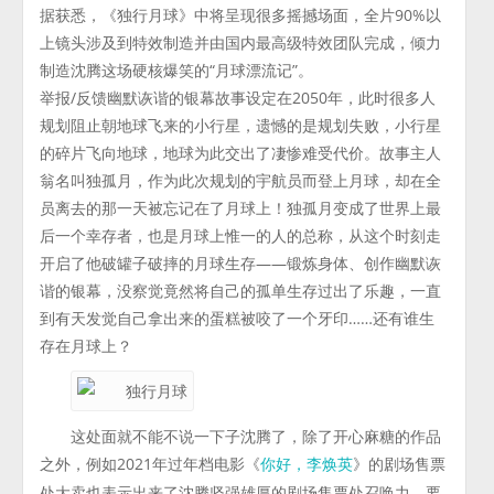
据获悉，《独行月球》中将呈现很多摇撼场面，全片90%以
上镜头涉及到特效制造并由国内最高级特效团队完成，倾力
制造沈腾这场硬核爆笑的“月球漂流记”。
举报/反馈幽默诙谐的银幕故事设定在2050年，此时很多人
规划阻止朝地球飞来的小行星，遗憾的是规划失败，小行星
的碎片飞向地球，地球为此交出了凄惨难受代价。故事主人
翁名叫独孤月，作为此次规划的宇航员而登上月球，却在全
员离去的那一天被忘记在了月球上！独孤月变成了世界上最
后一个幸存者，也是月球上惟一的人的总称，从这个时刻走
开启了他破罐子破摔的月球生存——锻炼身体、创作幽默诙
谐的银幕，没察觉竟然将自己的孤单生存过出了乐趣，一直
到有天发觉自己拿出来的蛋糕被咬了一个牙印……还有谁生
存在月球上？
这处面就不能不说一下子沈腾了，除了开心麻糖的作品
之外，例如2021年过年档电影《
》的剧场售票
你好，李焕英
处大卖也表示出来了沈腾坚强雄厚的剧场售票处召唤力。要