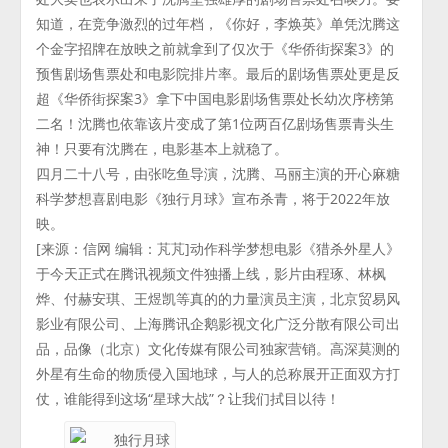
知道，在竞争激烈的过年档，《你好，李焕英》单凭沈腾这
个金字招牌在放映之前就拿到了仅次于《华侨街探案3》的
预售剧场售票处和电影院排片率。最后的剧场售票处更是反
超《华侨街探案3》拿下中国电影剧场售票处长幼次序榜第
二名！沈腾也依靠该片变成了第1位两百亿剧场售票青头生
神！只要有沈腾在，电影基本上就稳了。
四月二十八号，由张吃鱼导演，沈腾、马丽主演的开心麻糖
科学梦想喜剧电影《独行月球》宣布杀青，将于2022年放
映。
[来源：信网 编辑：芃芃]动作科学梦想电影《猎杀外星人》
于今天正式在腾讯视频文件独播上线，影片由程琢、林枫
烨、付赫安琪、王煜凯等真的的力量演员主演，北京贸易风
影业有限公司、上海腾讯企鹅影视文化广泛分散有限公司出
品，品像（北京）文化传媒有限公司独家营销。高深莫测的
外星有生命的物质侵入国地球，与人的总称展开正面双方打
仗，谁能得到这场“星球大战”？让我们拭目以待！