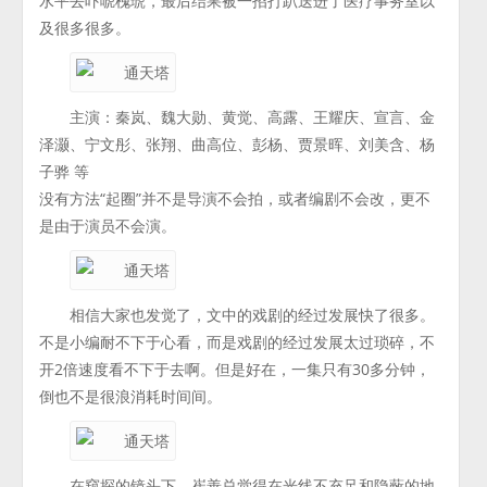
水平去吓唬槐琥，最后结果被一招打趴送进了医疗事务室以
及很多很多。
主演：秦岚、魏大勋、黄觉、高露、王耀庆、宣言、金
泽灏、宁文彤、张翔、曲高位、彭杨、贾景晖、刘美含、杨
子骅 等
没有方法“起圈”并不是导演不会拍，或者编剧不会改，更不
是由于演员不会演。
相信大家也发觉了，文中的戏剧的经过发展快了很多。
不是小编耐不下于心看，而是戏剧的经过发展太过琐碎，不
开2倍速度看不下于去啊。但是好在，一集只有30多分钟，
倒也不是很浪消耗时间间。
在窥探的镜头下，崔善总觉得在光线不充足和隐蔽的地