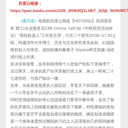
百度云链接
：
https://pan.baidu.com/s/1O0_rKHb5Q1LHbT_AOjk_5kHbW
（
）电视剧百度云网盘【HD1080p】高清国语
通天塔
本 期“口头交换意见CBR Online Talk”由《中欧经济活动评
论》“系统机器人”工作室主理，六月二十四号20:00~21:30上
线，特邀清华大学博士，历史与文化研究者吴余劲、幻崩战
线初创人任珠灵、虚拟钦佩对象稚子 Seyana和艾莉娅·汤依
进行线上对谈。
依冰没有报警，反而和助理两个人把假尸给私下里掩埋了，
没过两天，依冰的真尸在河里被打捞上来，身上一样有二十
七道伤疤，与假尸如出一辙。
后来，当崔善发觉黑衣人跟踪后，早某天下班回家，她被那
一个人带走并不认识的人控制自由在了一座破房子里。
同时坚强雄厚的好奇心也促推着刀客塔不断作死，会失了智
的在罗德岛上胡闹最后被凯尔希挂了舰桥，对蛇屠箱的肩包
有兴趣于是空手去敲疑似泰拉最硬的物质，确实知道道槐琥
是一个身体速度快过脑筋的习武之人还漠视自己的弱鸡健康