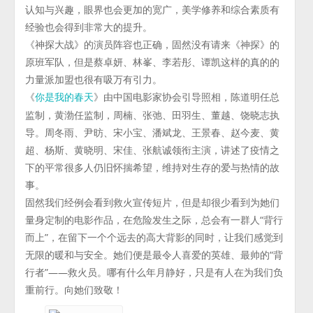
认知与兴趣，眼界也会更加的宽广，美学修养和综合素质有
经验也会得到非常大的提升。
《神探大战》的演员阵容也正确，固然没有请来《神探》的
原班军队，但是蔡卓妍、林峯、李若彤、谭凯这样的真的的
力量派加盟也很有吸万有引力。
《
》由中国电影家协会引导照相，陈道明任总
你是我的春天
监制，黄渤任监制，周楠、张弛、田羽生、董越、饶晓志执
导。周冬雨、尹昉、宋小宝、潘斌龙、王景春、赵今麦、黄
超、杨斯、黄晓明、宋佳、张航诚领衔主演，讲述了疫情之
下的平常很多人仍旧怀揣希望，维持对生存的爱与热情的故
事。
固然我们经例会看到救火宣传短片，但是却很少看到为她们
量身定制的电影作品，在危险发生之际，总会有一群人“背行
而上”，在留下一个个远去的高大背影的同时，让我们感觉到
无限的暖和与安全。她们便是最令人喜爱的英雄、最帅的“背
行者”——救火员。哪有什么年月静好，只是有人在为我们负
重前行。向她们致敬！