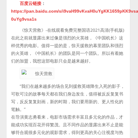
百度云链接
：
https://pan.baidu.com/s/i9vaH99vKvaH0uYgKK1659pKK9vsa
0uYg9vsa1s
《惊天营救》-在线观看免费完整国语2021高清(手机版)
在此之前就显露出来过像是强烈的火英雄，《中国机长》这
样优秀的电影。值得一提的是，惊天援救的幕里团队和强烈
的火英雄，《中国机长》的团队是同一个团队。所以有着她
们的加盟，我想这部电影只会是越来越好。
“我们在越来越多的场合见到援救英雄降生入死的影子，
可歌可泣的故事每天都在我们身边发生，值得被反反复复书
写，反反复复刻画，新的时期，我们要用新的、更人性化的
笔触。”
在导演黄志勇看来，电影市场需求丰富且多元化的作品，才
能成功实现百花开得繁茂。且不同作品的显露出来不止是能
够符合观很多元化的观影需求，得到更高的关心注视度与热