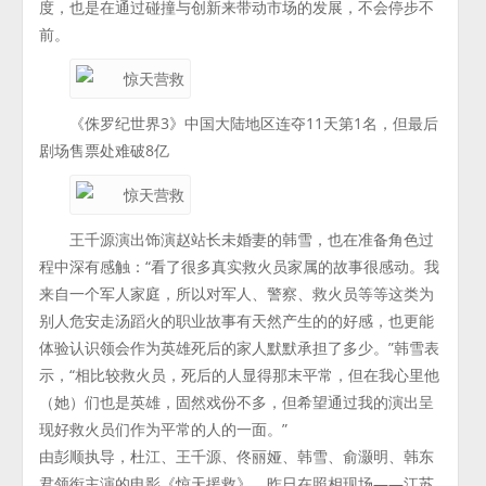
度，也是在通过碰撞与创新来带动市场的发展，不会停步不
前。
《侏罗纪世界3》中国大陆地区连夺11天第1名，但最后
剧场售票处难破8亿
王千源演出饰演赵站长未婚妻的韩雪，也在准备角色过
程中深有感触：“看了很多真实救火员家属的故事很感动。我
来自一个军人家庭，所以对军人、警察、救火员等等这类为
别人危安走汤蹈火的职业故事有天然产生的的好感，也更能
体验认识领会作为英雄死后的家人默默承担了多少。”韩雪表
示，“相比较救火员，死后的人显得那末平常，但在我心里他
（她）们也是英雄，固然戏份不多，但希望通过我的演出呈
现好救火员们作为平常的人的一面。”
由彭顺执导，杜江、王千源、佟丽娅、韩雪、俞灏明、韩东
君领衔主演的电影《惊天援救》，昨日在照相现场——江苏