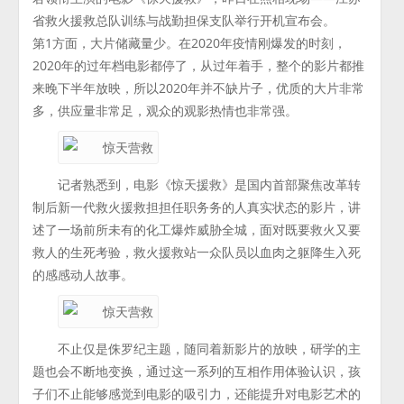
省救火援救总队训练与战勤担保支队举行开机宣布会。
第1方面，大片储藏量少。在2020年疫情刚爆发的时刻，
2020年的过年档电影都停了，从过年着手，整个的影片都推
来晚下半年放映，所以2020年并不缺片子，优质的大片非常
多，供应量非常足，观众的观影热情也非常强。
记者熟悉到，电影《惊天援救》是国内首部聚焦改革转
制后新一代救火援救担担任职务务的人真实状态的影片，讲
述了一场前所未有的化工爆炸威胁全城，面对既要救火又要
救人的生死考验，救火援救站一众队员以血肉之躯降生入死
的感感动人故事。
不止仅是侏罗纪主题，随同着新影片的放映，研学的主
题也会不断地变换，通过这一系列的互相作用体验认识，孩
子们不止能够感觉到电影的吸引力，还能提升对电影艺术的