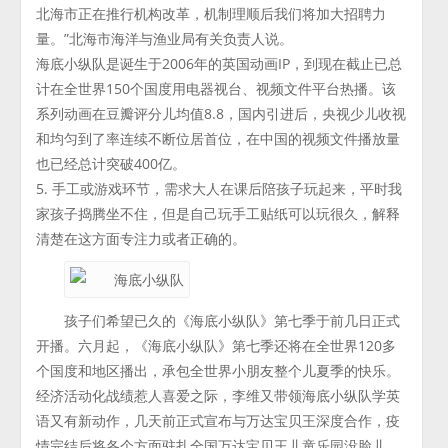
北海市正在推行机构改革，机制理顺后我们将加大招聘力
量。”北海市海洋与渔业局有关负责人说。
海底小纵队是诞生于2006年的英国动画IP，到现在截止已总
计在全世界150个国度用电器视台、视频文件平台热播。该
系列动画在豆瓣评分儿均值8.8，国内引进后，央视少儿收视
和均匀到了率连续不断位居首位，在中国的视频文件播放量
也已经总计突破400亿。
5. 手工或游戏环节，需求大人在课后陪孩子玩起来，平时我
家孩子捣腾坐不住，但是自己玩手工贴纸可以玩很久，解释
清楚在这方面专注力或者正确的。
孩子们希望已久的《海底小纵队》第七季于前几日正式
开播。六月起，《海底小纵队》第七季还将在全世界120多
个国度和地区播出，承包全世界小朋友整个儿夏季的快乐。
经济活动化战绩惹人喜爱之际，李维又带领海底小纵队学英
语又有新动作，几天前正式宣布与万达宝贝王深度合作，疫
情完结后将各个方面驻扎全国万达宝贝王儿童乐园没脸儿