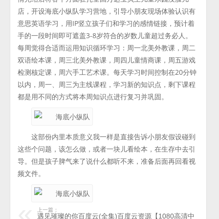
店，开设海底小纵队学习营地，引导小朋友现场体验认识有
意思英语学习，用IP竖立孩子们和学习的感情链接，预计着
手的一段时间即可遮盖3-8岁符合的岁数儿童超过务必人。
每周觉得合适而运用知识循环学习：周一北美外教课，周二
双语绘本课，周三北美外教课，周四儿童情商课，周五游戏
检测核定课，周六手工艺术课。每天学习时间控制在20分钟
以内，周一、周三为主线课程，学习新的知识点，剩下课程
都是用不同的方式将本周知识点进行复习并巩固。
这部份内里本质意义我一样是直接告诉小朋友假设碰到
这些个问题，该怎么做，或者一块儿看绘本，在生存中去引
导。但是孩子脾气来了说什么都听不来，准备后面再回看视
频文件。
上一篇：
遇见璀璨的你百度云(全集)百度云资源【1080高清中