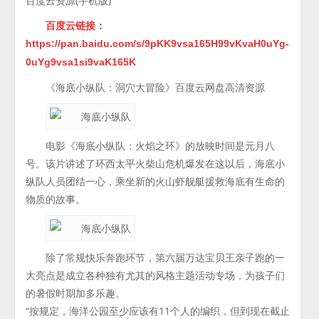
百度云资源(手机版)
百度云链接
：
https://pan.baidu.com/s/9pKK9vsa165H99vKvaH0uYg-
0uYg9vsa1si9vaK165K
《海底小纵队：洞穴大冒险》百度云网盘高清资源
电影《海底小纵队：火焰之环》的放映时间是元月八
号。该片讲述了环西太平火柴山危机爆发在这以后，海底小
纵队人员团结一心，乘坐新的火山虾舰艇援救海底有生命的
物质的故事。
除了常规快乐奔跑环节，第六届万达宝贝王亲子跑的一
大亮点是成立各种独有尤其的风格主题活动专场，为孩子们
的暑假时期加多乐趣。
“按规定，海洋公园至少应该有11个人的编织，但到现在截止