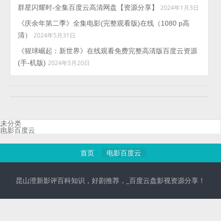
群星闪耀时-全集百度云高清网盘【资源分享】
2024年1月3日
《庆余年第二季》全集电影(完整观看版)在线（1080 p高
清）
2024年5月31日
《猩球崛起：新世界》在线观看免费完整高清版百度云资源
(手-机版)
2024年5月20日
未分类
电影百度云
首页
电影百度云
昆山澄新影评百科知识，好剧推荐，_百度云盘影视资源分享！