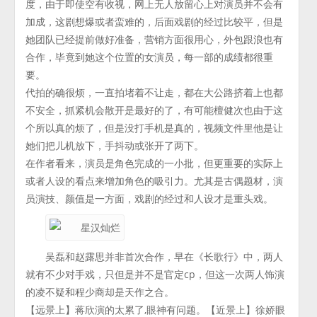
度，由于即使空有收视，网上无人放留心上对演员并不会有
加成，这剧想爆或者蛮难的，后面戏剧的经过比较平，但是
她团队已经提前做好准备，营销方面很用心，外包跟浪也有
合作，毕竟到她这个位置的女演员，每一部的成绩都很重
要。
代拍的确很烦，一直拍堵着不让走，都在大公路挤着上也都
不安全，抓紧机会散开是最好的了，有可能檀健次也由于这
个所以真的烦了，但是没打手机是真的，视频文件里他是让
她们把儿机放下，手抖动或张开了两下。
在作者看来，演员是角色完成的一小批，但更重要的实际上
或者人设的看点来增加角色的吸引力。尤其是古偶题材，演
员演技、颜值是一方面，戏剧的经过和人设才是重头戏。
吴磊和赵露思并非首次合作，早在《长歌行》中，两人
就有不少对手戏，只但是并不是官定cp，但这一次两人饰演
的凌不疑和程少商却是天作之合。
【远景上】蒋欣演的太累了,眼神有问题。【近景上】徐娇眼