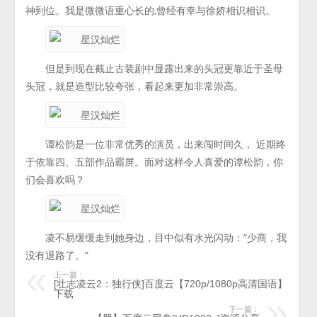
神到位。我是微微语重心长的,曾经有幸与徐娇相识相识。
但是到现在截止古装剧中显露出来的头冠更靠近于圣母
头冠，就是造型比较夸张，看起来更加非常崇高。
谭松韵是一位非常优秀的演员，出来闯时间久， 近期终
于依靠四、五部作品霸屏。面对这样令人喜爱的谭松韵，你
们会喜欢吗？
凌不易缓缓走到她身边，目中似有水光闪动：“少商，我
没有退路了。”
上一篇：
[壮志凌云2：独行侠]百度云【720p/1080p高清国语】
下载
下一篇：