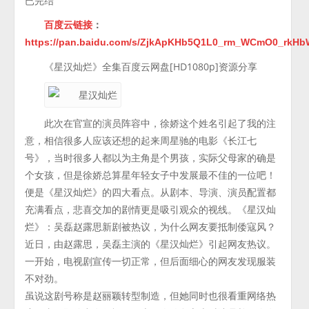
已完结
百度云链接
：
https://pan.baidu.com/s/ZjkApKHb5Q1L0_rm_WCmO0_rkH
《星汉灿烂》全集百度云网盘[HD1080p]资源分享
此次在官宣的演员阵容中，徐娇这个姓名引起了我的注
意，相信很多人应该还想的起来周星驰的电影《长江七
号》，当时很多人都以为主角是个男孩，实际父母家的确是
个女孩，但是徐娇总算星年轻女子中发展最不佳的一位吧！
便是《星汉灿烂》的四大看点。从剧本、导演、演员配置都
充满看点，悲喜交加的剧情更是吸引观众的视线。《星汉灿
烂》：吴磊赵露思新剧被热议，为什么网友要抵制倭寇风？
近日，由赵露思，吴磊主演的《星汉灿烂》引起网友热议。
一开始，电视剧宣传一切正常，但后面细心的网友发现服装
不对劲。
虽说这剧号称是赵丽颖转型制造，但她同时也很看重网络热