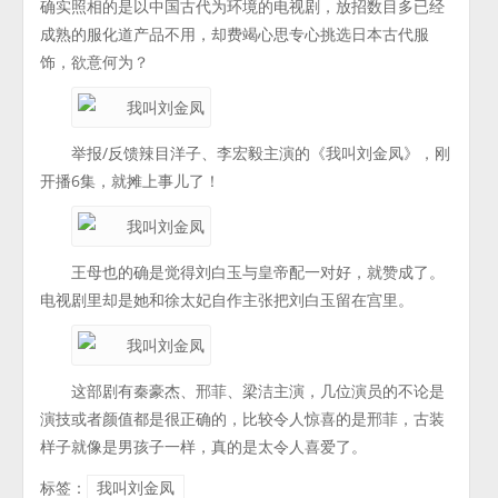
确实照相的是以中国古代为环境的电视剧，放招数目多已经
成熟的服化道产品不用，却费竭心思专心挑选日本古代服
饰，欲意何为？
举报/反馈辣目洋子、李宏毅主演的《我叫刘金凤》，刚
开播6集，就摊上事儿了！
王母也的确是觉得刘白玉与皇帝配一对好，就赞成了。
电视剧里却是她和徐太妃自作主张把刘白玉留在宫里。
这部剧有秦豪杰、邢菲、梁洁主演，几位演员的不论是
演技或者颜值都是很正确的，比较令人惊喜的是邢菲，古装
样子就像是男孩子一样，真的是太令人喜爱了。
标签：
我叫刘金凤