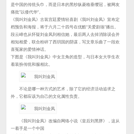
是中国的传统头巾，而是日本的黑纱纵菱格垂缨冠，被网友
痛批”以倭代华“。
《我叫刘金凤》古装宫廷爱情轻喜剧《我叫刘金凤》宣布定
档预告和海报，将于六月二十四号在优酷“关爱剧场”播出。
段云嶂也从怀疑刘金凤到相信她，最后两人去掉消除误会并
相知相爱，联合粉碎了西玥国的阴谋，写文章乐曲了一段欢
喜冤家的爱情神话。
下图是《我叫刘金凤》中女主角的造型，与日本女大学生衣
着装扮传统和服相比。
不论是哪一种方式的艺术，除了它的经济活动追求之
外，它都应该为自己的文化属性负责。
《我叫刘金凤》改编自网络小说《皇后刘黑胖》，这从
一着手是一个中国