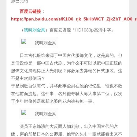
源已完结
百度云链接
：
https://pan.baidu.com/s/K1O0_rjk_5kHbWCT_ZjkZbT_AO
（
）百度云资源「HD1080p高清中字」
我叫刘金凤
日本古代服饰来源于中国古代服饰文化，这是真的。但
是假设你是一部中国古代剧，为什么不可以以把中国正统的
服饰文化展现得正大光明呢？你必须去异端的日式服装。这
不是主次颠倒吗？
于是刘歇自认晦气，并将此事尘封在他的记忆里，谁也不敢
在他前面提起。这件事，名列他奇耻大辱大事第二位，仅次
于少年时偷邻居家新老婆的花内裤被抓一事。
演员王东饰演的大反面人物刘歇，出入中国古代的宫
廷，穿的却是日本的公卿服。他带的头巾一眼就能看出来不