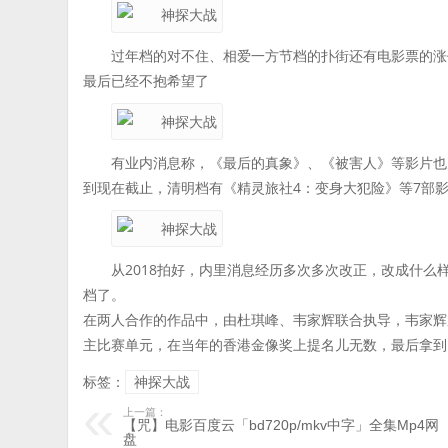
过年档的对不住、相爱一方节档的扑街还有电影票的涨
最后已经不抱希望了
有业内消息称，《最后的真象》、《被害人》等影片也
到现在截止，清明档有《精灵旅社4：变身大犯险》等7部
从2018拍好，内里消息经历多次多次改正，改成什么
档了。
在两人合作的作品中，由杜琪峰、韦家辉联合执导，韦家辉加
主比赛单元，在当年的香港金像奖上提名儿无数，最后拿到
标签：
神探大战
上一篇：
【咒】电影百度云「bd720p/mkv中字」全集Mp4网
盘