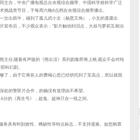
同主办，中央广播电视总台央视综合频带、中国科学校科学广泛
术挑战类节目，于每周六晚8点档在央视综合频带播出。
一次出殡中，碰到了孤儿武小文（杨恩又饰），小文的显露出
片宣布后，不少观众表示：“影片触动到泪点，大叔与萝莉互相治
熊主任,随着有声版的《熊出没》系列剧集即将上映,观众不会对纯
一部科幻剧。
够了，由于它将坏人的费竭心思已经烘托到了至高点，所以就我
深处的警匪片合作，的确没有道理由不希望。
、6.6分的《再生号》，超鬼、超神只在一线之间。
化服务具有时刻效性、稀缺性等特点标志，不支持退换。如您购票