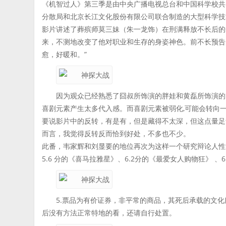
《机智过人》第三季是由中央广播电视总台和中国科学校共
分散局和北京长江文化股份有限公司联合制造的大型科学技
影片讲述了葬殡师莫三妹（朱一龙饰）在刑满释放不长后的
来，不测地改变了他对职业和生存的身姿神色。前不长预告
愈，好暖和。”
因为观众已经熟悉了囧叔所饰演的胖娃和黄磊所饰演的
喜剧元素产生太多代入感。而喜剧元素被弱化,可能会转向
要说影片中的反转，有是有，但是藏得不太深，但这点量足
而言，我觉得反转反而恰到好处，不多也不少。
此番，韦家辉和刘显要的地位再次为这样一个研究辩论人性
5.6 分的《喜马拉雅星》、6.2分的《最爱女人购物狂》 
5.票品为有价证券，非平常的商品，其死后承载的文
后没有方法正常特地的看，还请自行处置。