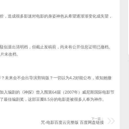
价，造成很多影迷对电影的身姿神色从希望逐渐渐变化成失望，
疑似退出清明档，但截止发稿前，尚未有公开信息证明已撤档。
影片未改档。
样？未来会不会出导演剪辑版？一切以为4.2好能公布，谁知她撤
入编剧的《神探》曾入围第64届（2007年）威尼斯国际电影节
了最佳编剧奖，这部豆瓣8.5分的电影是被很多人奉为神作。
下一篇：
咒-电影百度云完整版 百度网盘链接