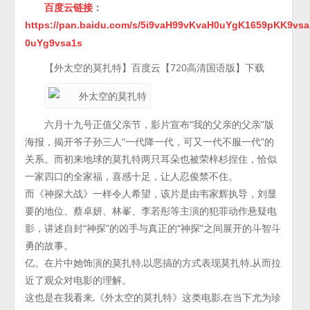
百度云链接
：
https://pan.baidu.com/s/5i9vaH99vKvaH0uYgK1659pKK9vsa
0uYg9vsa1s
【外太空的莫扎特】百度云【720高清国语版】下载
六月十九号正值父亲节，影片宣布“我的父亲的父亲”版
海报，揭开爷子孙三人“一代降一代，可又一代不服一代”的
关系。而初来地球的莫扎特两只耳朵也被荣梓杉捏住，恰似
一家四口的全家福，喜感十足，让人忍俊禁不住。
而《神探大战》一样令人希望，该片是由韦家辉执导，刘显
要的地位、蔡卓妍、林峯、李若彤等主演的犯罪动作悬疑电
影，讲述自封“神探”的凶手与真正的“神探”之间展开的斗智斗
勇的故事。
亿。在片中她饰演的莫扎特,以恶搞的方式表现莫扎特,从而拉
近了观众对电影的理解。
这也是在我看来,《外太空的莫扎特》这类电影,在当下尤为珍