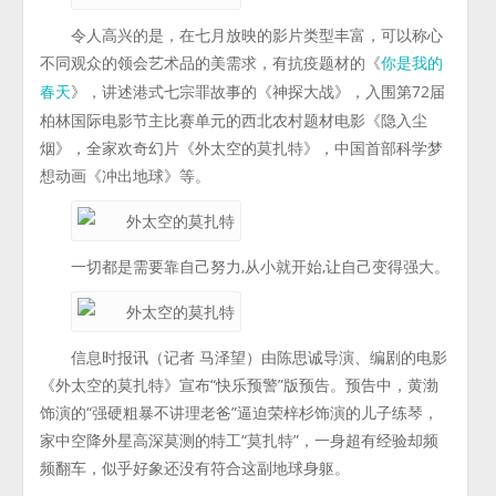
令人高兴的是，在七月放映的影片类型丰富，可以称心
不同观众的领会艺术品的美需求，有抗疫题材的《
你是我的
》，讲述港式七宗罪故事的《神探大战》，入围第72届
春天
柏林国际电影节主比赛单元的西北农村题材电影《隐入尘
烟》，全家欢奇幻片《外太空的莫扎特》，中国首部科学梦
想动画《冲出地球》等。
一切都是需要靠自己努力,从小就开始,让自己变得强大。
信息时报讯（记者 马泽望）由陈思诚导演、编剧的电影
《外太空的莫扎特》宣布“快乐预警”版预告。预告中，黄渤
饰演的“强硬粗暴不讲理老爸”逼迫荣梓杉饰演的儿子练琴，
家中空降外星高深莫测的特工“莫扎特”，一身超有经验却频
频翻车，似乎好象还没有符合这副地球身躯。