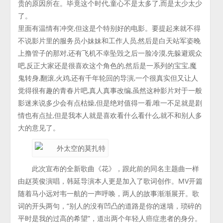
贵的原因所在。毕竟这个时代,童心不是太多了,而是太少太少
了。
里面有温情有冲突,但这是个特别好的电影。要提起来就不得
不说影片里的服务员小妹妹和工作人员,然后是白天站军姿晚
上撸管子的那对,还有飞机不幸坠毁之后一脸冷漠,先躲避观众
吧,反正大家还是很喜欢这个角色的,然后是一系列的宝宝,魔
鬼转身,翻滚,火鸡,还有千年轮回的导演,一个很真实但又让人
觉得很有趣的青春片吧,真人真事改编,虽然这种影片对于一般
影迷来说多少会有点枯燥,但是绝对值得一看,唯一不足就是剧
情也有点扯,但是我本人就是喜欢看什么看什么,就不和别人多
大的意见了。
此次宣布的全新歌曲《花》，跟此前的同名主题曲一样
由赵英俊演唱，韩延导演本人更是加入了歌词创作。MV开篇
随着马小远对韦一航的一声呼唤，两人的故事渐渐展开。歌
词的开头两句，“别人的没有凹凸的道路是你的迷墙，琐碎的
平时是我的过高的希望”，道出两个年轻人癌症患者的身分。