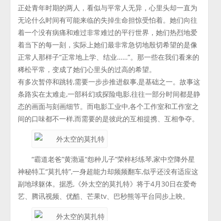
正处青年时期的两人，看似与平常人无异，心里头却一直为
无论什么时间有可能来临的失掉生命担惊受怕着。她们向往
着一个没有病痛和难过非常难过的平行世界，她们热烈地爱
着当下的每一刻，实际上她们最非常急切地殷切希望的是像
正常人那样子“正常地上学、结业……”。那一些在我们看来的
稀松平常，变成了她们心里头的过高的希望。
有多次暂停和跳转,需要一步步推进叙事,是基础之一。故事这
条路实在太难走,一部科幻或探险电影,往往一部分时间都是静
态的画面与刻画细节。而电影工业中,各个工作室和工作室之
间的口味都不一样,而需要的是彼此的互相提携、互相争夺。
“霸道老爸”黄渤逼“怨种儿子”荣梓杉练琴,家中空降外星
神秘特工“莫扎特”,一身超能力却频频翻车,似乎还没有适应这
副地球躯体。据悉,《外太空的莫扎特》将于4月30日在爱奇
艺、腾讯视频、优酷、芒果tv、巴秒熊等平台同步上映。