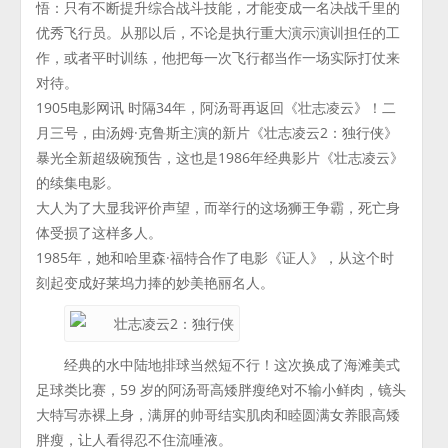
悟：只有不断提升综合战斗技能，才能变成一名决战千里的
优秀飞行员。从那以后，不论是执行重大演示演训担任的工
作，或者平时训练，他把每一次飞行都当作一场实际打仗来
对待。
1905电影网讯 时隔34年，阿汤哥再返回《壮志凌云》！二
月三号，由汤姆·克鲁斯主演的新片《壮志凌云2：独行侠》
暴光全新超级碗预告，这也是1986年经典影片《壮志凌云》
的续集电影。
大人为了大显我评价声望，而举行的这场狮王争霸，死亡身
体受损了这样多人。
1985年，她和哈里森·福特合作了电影《证人》，从这个时
刻起变成好莱坞力捧的妙美艳丽名人。
经典的水中陆地排球当然短不行！这次换成了海滩美式
足球类比赛，59 岁的阿汤哥高矮胖瘦绝对不输小鲜肉，镜头
大特写赤裸上身，满屏的帅哥结实肌肉和睦圆满女养眼高矮
胖瘦，让人看得忍不住流唾液。