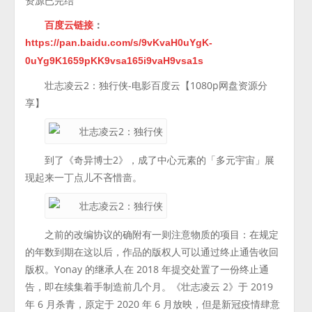
资源已完结
百度云链接
：
https://pan.baidu.com/s/9vKvaH0uYgK-
0uYg9K1659pKK9vsa165i9vaH9vsa1s
壮志凌云2：独行侠-电影百度云【1080p网盘资源分
享】
到了《奇异博士2》，成了中心元素的「多元宇宙」展
现起来一丁点儿不吝惜啬。
之前的改编协议的确附有一则注意物质的项目：在规定
的年数到期在这以后，作品的版权人可以通过终止通告收回
版权。Yonay 的继承人在 2018 年提交处置了一份终止通
告，即在续集着手制造前几个月。《壮志凌云 2》于 2019
年 6 月杀青，原定于 2020 年 6 月放映，但是新冠疫情肆意