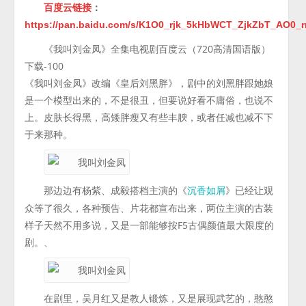
百度云链接
：
https://pan.baidu.com/s/K1O0_rjk_5kHbWCT_ZjkZbT_AO
《我叫刘金凤》全集电视剧百度云（720高清国语版）
下载-100
《我叫刘金凤》改编《皇后刘黑胖》，剧中的刘黑胖跟她娘
是一个模型出来的，不是很丑，但要说好看不庸俗，也说不
上。皮肤长得黑，高矮胖瘦又有些丰腴，或者任减也减不下
于来那种。
那边边有杨紫、成毅搭档主演的《
》已经让观
沉香如屑
众等了很久，各种预告、片花都宣布出来，两位主演的古装
样子天然不用多说，又是一部能够按F5古偶颜值最大限度的
剧。、
在剧里，吴月红又是教人锻炼，又是展现武艺的，憨憨