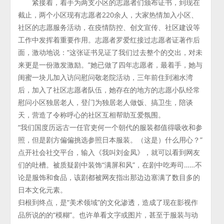
紧接着，着手为两支小区的志愿者们颁布证书，到现在
截止，两个小区现有志愿者220余人，大家热情加入小区、
社区的志愿服务活动，在疫情防控、创文宣传、社区建设等
工作中发挥着重要作用。志愿者罗爱红接过志愿者证著作后
面，激动地说：“这张证书见证了我们过去整个的交出，对未
来更是一份激发激励。”她已做了四年志愿者，最着手，她与
闺蜜一块儿加入访问慰问敬老院活动，三年前住到湘水湾
后，加入了社区志愿者队伍，她存在的地方的志愿小队经常
慰问小区独居老人，登门为独居老人做饭、搞卫生，陪谈
天，营造了令称呼心的社区互相帮助互爱氛围。
“我们国度历远古一任官吏何一个朝代的服装都值得吸收和参
照，但是剧方偏偏挑选参照日本服装。（这是）什么用心？”
点开社会社交平台，输入《我叫刘金凤》，就可以看到网友
们的吐槽。被质疑剧中装饰“满屏和风”，在剧中吃寿司……不
论是服饰和食品，该剧都被网友指出那边边塞满了数目多的
日本文化元素。
归根到终点，是“美术领域”的文化渗透，造成了现在影视作
品所说的的“模糊”。也许单看文字或图片，甚至于服装与动