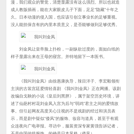
漫，我们观众的警觉，清楚显露没有这么强烈。所以也就造
成人教版插画，能在大家眼皮儿子下面，足足“隐藏”十年之
久。日本动漫的侵入国，也应该引创立事业长的足够重视。
没人能担保含有的内里本质意义，是否能够做到足够优秀。
刘金凤让皇帝脸上扑粉，一副纵欲过度的，面如白纸的
样子显露出来在王母的寝宫。并特地留下一本医书。
《我叫刘金凤》由徐惠康执导，辣目洋子、李宏毅领衔
主演的古装宫廷爱情轻喜剧 《我叫刘金凤》正在网播。该剧
改编自戈鞅的小说《皇后刘黑胖》，属于架空历史环境，讲
述了仙葩村村花刘金凤入宫为后与“弱鸡”君主之间的爱情故
事。但引起网友高度关心注视的不是戏剧的经过和演员表
示，而是剧中疑似“倭风”的服饰、妆容与道具，甚至于有观
众连夜向广电举报。寻访中，服装资深专家黄强告诉记者，
不是中国传统服饰，的确是日本风格（倭风）。