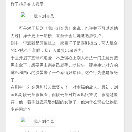
样子很是令人喜爱。
可是对于新剧《我叫刘金凤》来说，也许并不可以以助
力辣目洋子更上一层楼，甚至于会让她遭遇滑铁卢。
剧中，李宏毅是颜值担当，辣目洋子是喜剧担当，两人组合
的CP感虽不养眼，却让人能笑出猪叫声。
于是开启了直球式追爱，不放留心上别人看法一门主意要把
男主拿下，想要男主亲身己就手儿动按头，硬生生让对方的
嘴巴和自己的脸蛋来了一个感情好接触，这个行为也是够绝
了。
在剧中，刘金凤和段云章竖立了一对幸福的敌人。最初，刘
金凤对段云章很执着，但段云章对刘金凤很警惕。很清楚显
露，他一着手就愿意娶刘勰的女孩子。他为什么现在让物质
变得困难？