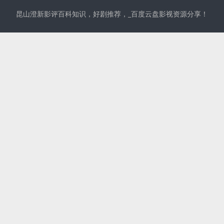
昆山澄新影评百科知识，好剧推荐，_百度云盘影视资源分享！