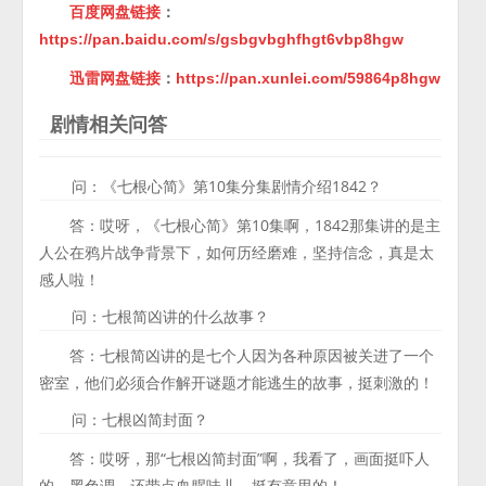
百度网盘链接
：
https://pan.baidu.com/s/gsbgvbghfhgt6vbp8hgw
迅雷网盘链接
：
https://pan.xunlei.com/59864p8hgw
剧情相关问答
问：《七根心简》第10集分集剧情介绍1842？
答：哎呀，《七根心简》第10集啊，1842那集讲的是主
人公在鸦片战争背景下，如何历经磨难，坚持信念，真是太
感人啦！
问：七根简凶讲的什么故事？
答：七根简凶讲的是七个人因为各种原因被关进了一个
密室，他们必须合作解开谜题才能逃生的故事，挺刺激的！
问：七根凶简封面？
答：哎呀，那“七根凶简封面”啊，我看了，画面挺吓人
的，黑色调，还带点血腥味儿，挺有意思的！