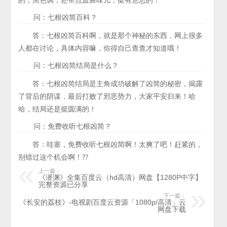
问：七根凶简百科？
答：七根凶简百科啊，就是那个神秘的东西，网上很多
人都在讨论，具体内容嘛，你得自己查查才知道哦！
问：七根凶简结局是什么？
答：七根凶简结局是主角成功破解了凶简的秘密，揭露
了背后的阴谋，最后打败了邪恶势力，大家平安归来！哈
哈，结局还是挺圆满的！
问：免费收听七根凶简？
答：哇塞，免费收听七根凶简啊！太爽了吧！赶紧的，
别错过这个机会啊！??
上一篇：
《潜渊》全集百度云（hd高清）网盘【1280P中字】
完整资源已分享
下一篇：
《长安的荔枝》-电视剧百度云资源「1080p/高清」云
网盘下载